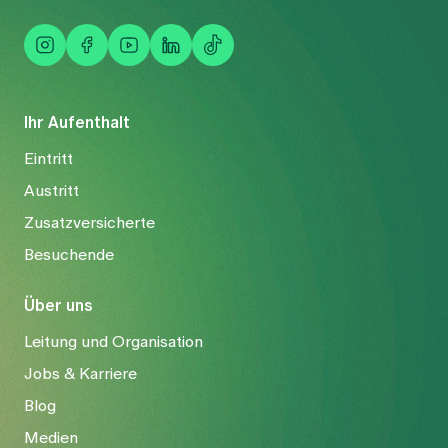
Ihr Aufenthalt
Eintritt
Austritt
Zusatzversicherte
Besuchende
Über uns
Leitung und Organisation
Jobs & Karriere
Blog
Medien