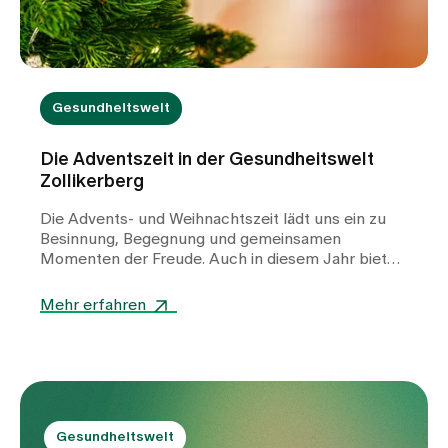
Steinbildungen zu verringern.
Gesundheitswelt
Die Adventszeit in der Gesundheitswelt
Zollikerberg
Die Advents- und Weihnachtszeit lädt uns ein zu
Besinnung, Begegnung und gemeinsamen
Momenten der Freude. Auch in diesem Jahr bieten
wir in der Gesundheitswelt ein vielfältiges Angebot
spiritueller, musikalischer und gemeinschaftlicher
Mehr erfahren
Anlässe.
Gesundheitswelt