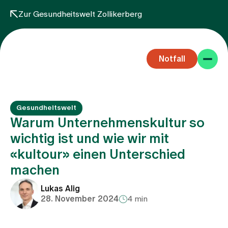
Zur Gesundheitswelt Zollikerberg
Notfall
Gesundheitswelt
Warum Unternehmenskultur so
wichtig ist und wie wir mit
«kultour» einen Unterschied
Fachbereiche
machen
Aufenthalt
Lukas Alig
28. November 2024
4 min
Team