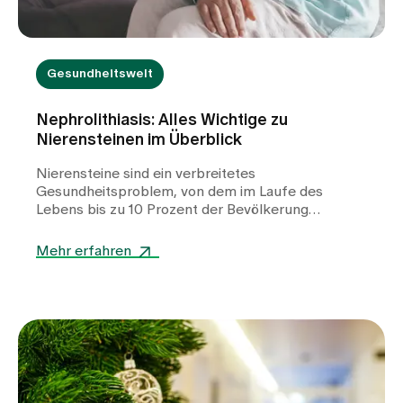
Gesundheitswelt
Nephrolithiasis: Alles Wichtige zu
Nierensteinen im Überblick
Nierensteine sind ein verbreitetes
Gesundheitsproblem, von dem im Laufe des
Lebens bis zu 10 Prozent der Bevölkerung
betroffen sind. Wandern Nierensteine in den
Harnleiter, können sie starke kolikartige
Mehr erfahren
Schmerzen auslösen. Erfolgt kein spontaner
Abgang über die Blase, kann eine Behandlung
durch einen Urologen erforderlich werden. Die
Entstehung von Nierensteinen wird durch
verschiedene Faktoren begünstigt. Neben
Ernährungsgewohnheiten und einer zu geringen
Flüssigkeitszufuhr können bei manchen
Betroffenen auch Stoffwechselstörungen die