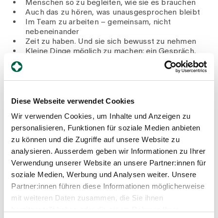
Menschen so zu begleiten, wie sie es brauchen
Auch das zu hören, was unausgesprochen bleibt
Im Team zu arbeiten – gemeinsam, nicht
nebeneinander
Zeit zu haben. Und sie sich bewusst zu nehmen
Kleine Dinge möglich zu machen: ein Gespräch,
eine Duftreise, ein Spaziergang
Diese Webseite verwendet Cookies
Wir verwenden Cookies, um Inhalte und Anzeigen zu
personalisieren, Funktionen für soziale Medien anbieten
zu können und die Zugriffe auf unsere Website zu
analysieren. Ausserdem geben wir Informationen zu Ihrer
Verwendung unserer Website an unsere Partner:innen für
Regula Steiner
soziale Medien, Werbung und Analysen weiter. Unsere
Pflegeexpertin Palliative Care
Partner:innen führen diese Informationen möglicherweise
Profil anzeigen
mit weiteren Daten zusammen, die Sie ihnen
bereitgestellt haben oder die sie im Rahmen Ihrer