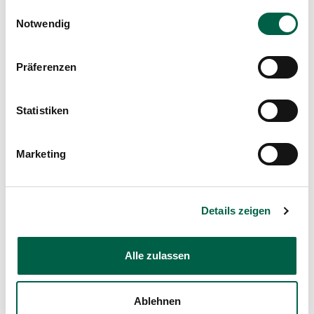
Nutzung der Dienste gesammelt haben.
Einwilligungsauswahl
Notwendig
Palliative Care in der
Gesundheitswelt Zollikerberg
Präferenzen
Statistiken
Marketing
Details zeigen
Alle zulassen
Ablehnen
0/0