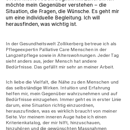
möchte mein Gegenüber verstehen – die
Situation, die Fragen, die Wünsche. Es geht mir
Zuweisende
um eine individuelle Begleitung. Ich will
herausfinden, was wichtig ist.
Events
In der Gesundheitswelt Zollikerberg betreue ich als
Pflegeexpertin Palliative Care Menschen in der
Über uns
Langzeitpflege sowie in Alterswohnungen. Jeder Tag
sieht anders aus, jeder Mensch hat andere
Bedürfnisse. Das gefällt mir sehr an meiner Arbeit.
Aktuelles
Ich liebe die Vielfalt, die Nähe zu den Menschen und
das selbständige Wirken. Intuition und Erfahrung
helfen mir, mein Gegenüber wahrzunehmen und auf
Jobs & Karriere
Bedürfnisse einzugehen. Immer geht es in erster Linie
darum, eine Situation richtig einzuordnen,
herauszufinden, was es wirklich braucht von meiner
Kontakt
Seite. Vor meinem inneren Auge habe ich einen
Babygalerie
Kriterienkatalog, der mir hilft, hinzuschauen,
Blog
hinzuhören und die gewünschten Massnahmen