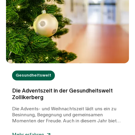
Ursache sein. Treten Nierensteine wiederholt oder
bereits in jungen Jahren auf, ist in der Regel eine
weiterführende Abklärung durch einen
Nephrologen in einer spezialisierten Sprechstunde
sinnvoll. So können mögliche
Stoffwechselstörungen erkannt und gezielt
behandelt werden, um das Risiko für erneute
Steinbildungen zu verringern.
Gesundheitswelt
Die Adventszeit in der Gesundheitswelt
Zollikerberg
Die Advents- und Weihnachtszeit lädt uns ein zu
Besinnung, Begegnung und gemeinsamen
Momenten der Freude. Auch in diesem Jahr bieten
wir in der Gesundheitswelt ein vielfältiges Angebot
spiritueller, musikalischer und gemeinschaftlicher
Mehr erfahren