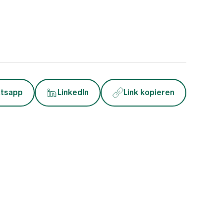
tsapp
LinkedIn
Link kopieren