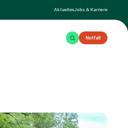
Aktuelles
Jobs & Karriere
Notfall
eisende
Events
Über uns