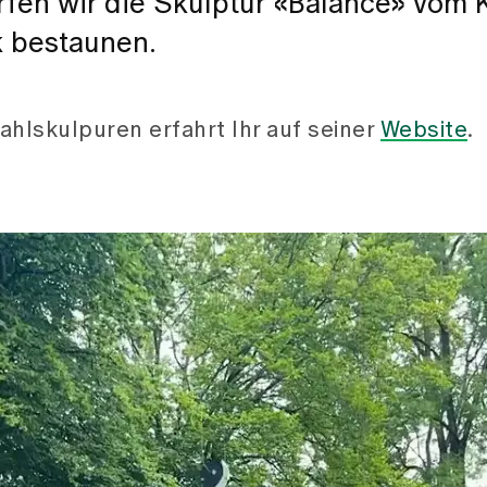
rfen wir die Skulptur «Balance» vom 
k bestaunen.
hlskulpuren erfahrt Ihr auf seiner
Website
.