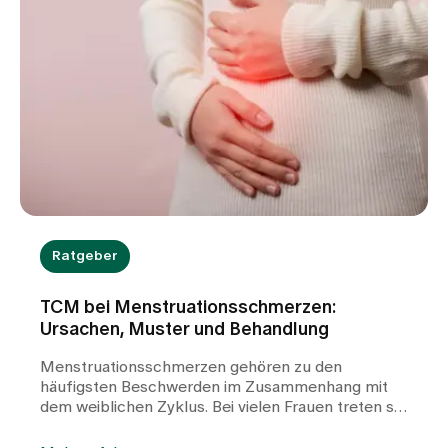
Ratgeber
TCM bei Menstruationsschmerzen:
Ursachen, Muster und Behandlung
Menstruationsschmerzen gehören zu den
häufigsten Beschwerden im Zusammenhang mit
dem weiblichen Zyklus. Bei vielen Frauen treten sie
wiederkehrend auf und können die Lebensqualität
deutlich beeinträchtigen. In unserer TCM-Praxis