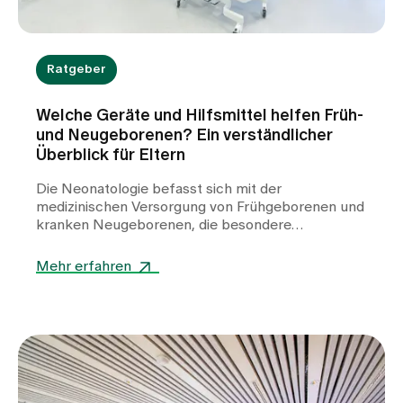
Ratgeber
Welche Geräte und Hilfsmittel helfen Früh-
und Neugeborenen? Ein verständlicher
Überblick für Eltern
Die Neonatologie befasst sich mit der
medizinischen Versorgung von Frühgeborenen und
kranken Neugeborenen, die besondere
Unterstützung benötigen. In der Klinik für
Neonatologie am Spital Zollikerberg werden
Mehr erfahren
Frühgeborene ab der 32. Schwangerschaftswoche
(SSW) betreut. Dabei kommen zahlreiche
spezialisierte Geräte zum Einsatz. Sie helfen,
lebenswichtige Funktionen zu stabilisieren, die
Entwicklung zu unterstützen und den kleinen
Patientinnen und Patienten einen bestmöglichen
Start ins Leben zu ermöglichen.