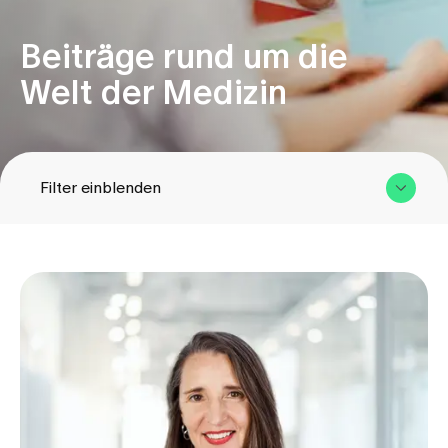
Beiträge rund um die
Zuweisende
Welt der Medizin
Events
Über uns
Filter einblenden
Aktuelles
Kategorie
Jobs & Karriere
Kontakt
Babygalerie
Blog