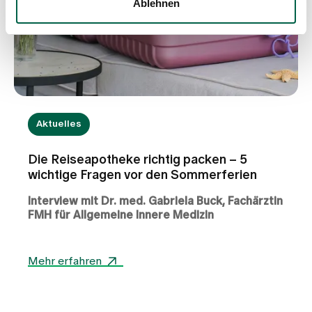
Ablehnen
Aktuelles
Die Reiseapotheke richtig packen – 5
wichtige Fragen vor den Sommerferien
Interview mit Dr. med. Gabriela Buck, Fachärztin
FMH für Allgemeine Innere Medizin
Für viele Menschen stehen die Sommerferien vor
der Tür. Ob Erholung am Meer, eine Städtereise
Mehr erfahren
oder aktive Tage in den Bergen – eine gute
Vorbereitung trägt dazu bei, die Ferien
unbeschwert zu geniessen. Neben