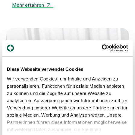
die Plastische Chirurgie Zürich sowie das
Mehr erfahren
Brustzentrum Zollikerberg unter einem Dach – in
einem von Santiago Calatrava entwickelten
Gebäude mitten in der Stadt Zürich. Ziel des neuen
Standorts war es, etablierte medizinische
Angebote räumlich zusammenzuführen, die
interdisziplinäre Zusammenarbeit weiter zu
stärken und Patientinnen und Patienten eine
moderne, gut erreichbare ambulante Versorgung
zu bieten. Drei Monate nach dem Start ziehen die
Verantwortlichen eine erste Bilanz.
Diese Webseite verwendet Cookies
Wir verwenden Cookies, um Inhalte und Anzeigen zu
personalisieren, Funktionen für soziale Medien anbieten
zu können und die Zugriffe auf unsere Website zu
analysieren. Ausserdem geben wir Informationen zu Ihrer
Verwendung unserer Website an unsere Partner:innen für
soziale Medien, Werbung und Analysen weiter. Unsere
Partner:innen führen diese Informationen möglicherweise
mit weiteren Daten zusammen, die Sie ihnen
Ratgeber