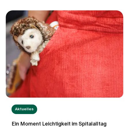
ihrer Arbeit? In diesem Interview gibt Kathrin
Hillewerth Einblicke in die Bedeutung
evidenzbasierter Pflege, den Wissenstransfer
zwischen Forschung und Praxis sowie die
Weiterentwicklung innovativer
Versorgungsmodelle. Sie erklärt, wie
Pflegeexpertise dazu beiträgt, die Pflegequalität
kontinuierlich zu verbessern und den
Herausforderungen einer immer komplexeren
Gesundheitsversorgung zu begegnen.
Aktuelles
Ein Moment Leichtigkeit im Spitalalltag