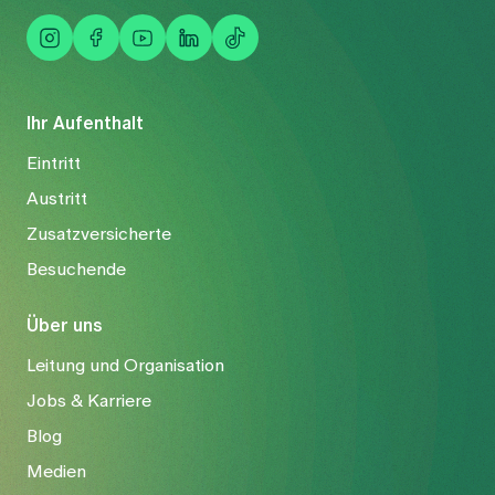
Ihr Aufenthalt
Eintritt
Austritt
Zusatzversicherte
Besuchende
Über uns
Leitung und Organisation
Jobs & Karriere
Blog
Medien