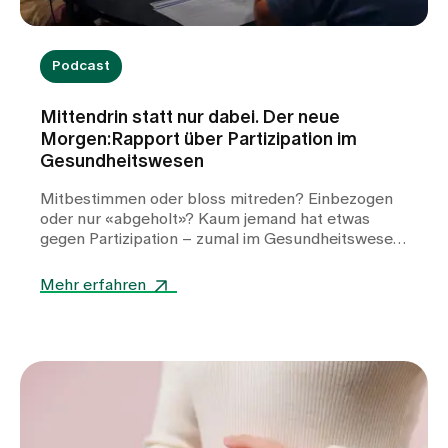
Podcast
Mittendrin statt nur dabei. Der neue
Morgen:Rapport über Partizipation im
Gesundheitswesen
Mitbestimmen oder bloss mitreden? Einbezogen
oder nur «abgeholt»? Kaum jemand hat etwas
gegen Partizipation – zumal im Gesundheitswesen,
wo die Patient:innen bekanntlich im Mittelpunkt
stehen. Und dennoch fällt es oftmals schwer, dem
Mehr erfahren
Anspruch nach Teilhabe wirklich gerecht zu
werden. Weshalb ist das so? Welche Ansätze für
echte Partizipation gibt es und was umfasst diese?
Und welche Erfolgsmodelle aus dem Ausland
könnten die Schweiz inspirieren, damit auch bei
uns der Einbezug der Patient:innen zur Regel wird?