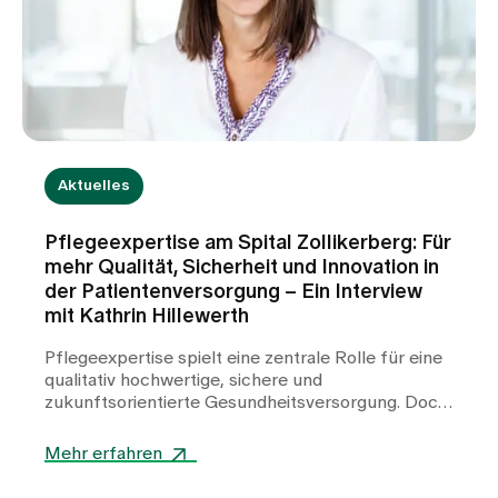
Medien
Publikationen
Aktuelles
Pflegeexpertise am Spital Zollikerberg: Für
mehr Qualität, Sicherheit und Innovation in
der Patientenversorgung – Ein Interview
mit Kathrin Hillewerth
Pflegeexpertise spielt eine zentrale Rolle für eine
qualitativ hochwertige, sichere und
zukunftsorientierte Gesundheitsversorgung. Doch
was verbirgt sich hinter dem Begriff
Pflegeexpertise, welche Aufgaben übernehmen
Mehr erfahren
Pflegeexpertinnen und -experten im Spitalalltag,
und wie profitieren Patientinnen und Patienten von