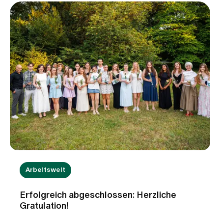
Reisedokumenten und Gepäck sollte auch die
Reiseapotheke nicht vergessen werden. Mit den
richtigen Medikamenten und Hilfsmitteln lassen
sich kleinere Beschwerden oft rasch behandeln.
Wir beantworten fünf häufige Fragen rund um die
Reiseapotheke und zeigen, worauf Sie bei der
Vorbereitung achten sollten.
Arbeitswelt
Erfolgreich abgeschlossen: Herzliche
Gratulation!