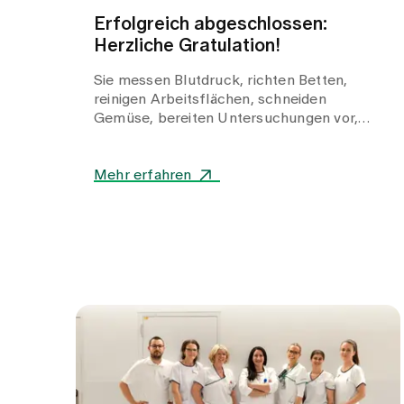
Erfolgreich abgeschlossen:
Herzliche Gratulation!
Sie messen Blutdruck, richten Betten,
reinigen Arbeitsflächen, schneiden
Gemüse, bereiten Untersuchungen vor,
dokumentieren, begleiten, fragen nach
und gestalten täglich die Gesundheitswelt
Zollikerberg mit.
Mehr erfahren