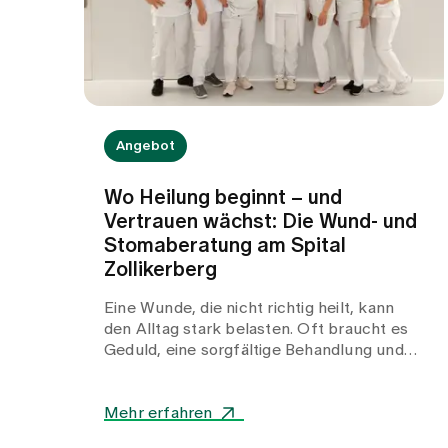
Angebot
Wo Heilung beginnt – und
Vertrauen wächst: Die Wund- und
Stomaberatung am Spital
Zollikerberg
Eine Wunde, die nicht richtig heilt, kann
den Alltag stark belasten. Oft braucht es
Geduld, eine sorgfältige Behandlung und
Menschen, die genau hinschauen. Auch ein
Stoma bringt für Betroffene viele Fragen
mit sich: Wie gelingt die Versorgung im
Mehr erfahren
Alltag? Worauf muss ich achten? Und an