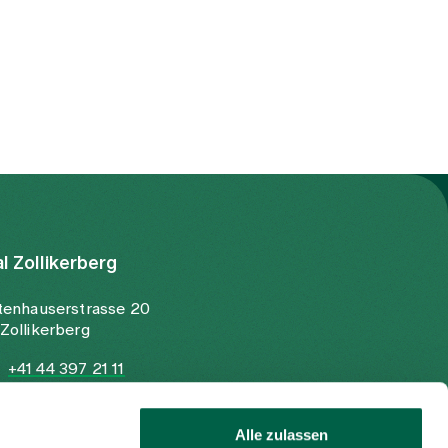
Wachstum, Aktivität und Lebensfreude.
Mit einigen einfachen Gewohnheiten lässt
sich das persönliche Wohlbefinden auch
an heissen Tagen unterstützen.
al Zollikerberg
tenhauserstrasse 20
Zollikerberg
+41 44 397 21 11
+41 44 397 21 12
info@spitalzollikerberg.ch
Alle zulassen