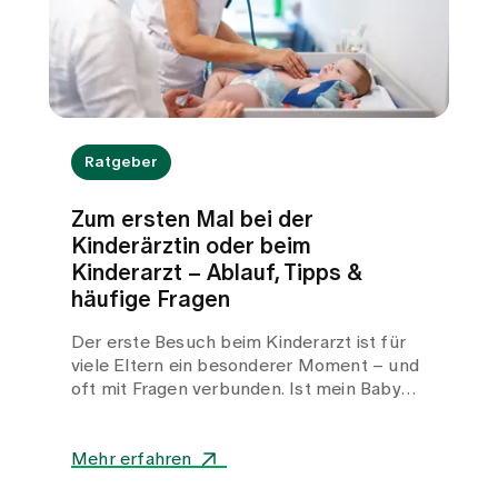
Ratgeber
Zum ersten Mal bei der
Kinderärztin oder beim
Kinderarzt – Ablauf, Tipps &
häufige Fragen
Der erste Besuch beim Kinderarzt ist für
viele Eltern ein besonderer Moment – und
oft mit Fragen verbunden. Ist mein Baby
gesund? Entwickelt es sich altersgerecht?
Und was erwartet mich eigentlich bei
diesem Termin? Dieser Beitrag gibt Ihnen
Mehr erfahren
einen klaren Überblick über den Ablauf,