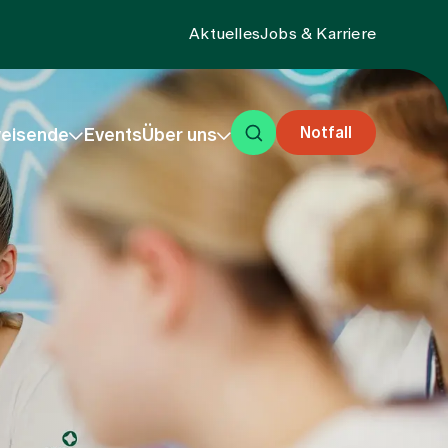
Aktuelles
Jobs & Karriere
Notfall
eisende
Events
Über uns