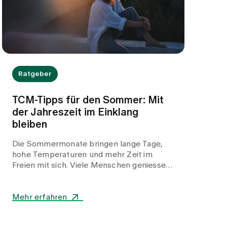
Symptom Schmerz, sondern auf die
zugrunde liegende Konstellation.
Ratgeber
TCM-Tipps für den Sommer: Mit
der Jahreszeit im Einklang
bleiben
Die Sommermonate bringen lange Tage,
hohe Temperaturen und mehr Zeit im
Freien mit sich. Viele Menschen geniessen
die zusätzliche Energie, fühlen sich bei
anhaltender Hitze jedoch auch schneller
erschöpft, unruhig oder belastet. Die
Mehr erfahren
Traditionelle Chinesische Medizin (TCM)
betrachtet den Sommer als eine Zeit von