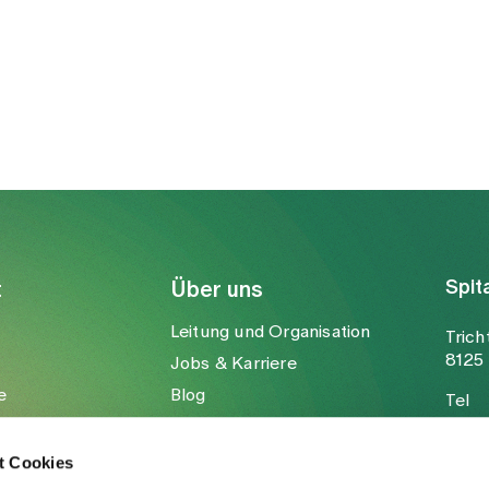
praktische Tipps zur Vorbereitung und
Antworten auf häufige Fragen.
Spit
t
Über uns
Leitung und Organisation
Trich
8125 
Jobs & Karriere
e
Blog
Tel
Medien
Fax
Mail
t Cookies