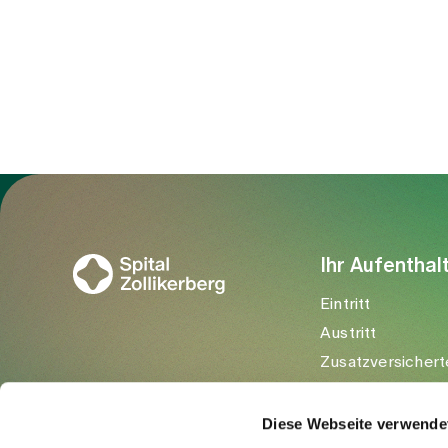
wen kann ich mich wenden, wenn
Unsicherheiten oder Beschwerden
auftreten? In der Wund- und
Stomaberatung des Spitals Zollikerberg
begleiten wir Patientinnen und Patienten
mit fachlicher Kompetenz, moderner
Medizin und viel Einfühlungsvermögen.
Unser Ziel ist es, die Wundheilung
bestmöglich zu unterstützen,
Komplikationen vorzubeugen und
Zur Gesundheitswelt Zollikerberg
Betroffene in ihrer Selbstständigkeit und
Lebensqualität zu stärken.
Ihr Aufenthal
Eintritt
Austritt
Zusatzversichert
Besuchende
Diese Webseite verwende