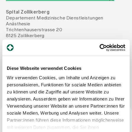
Spital Zollikerberg
Assigning
Departement Medizinische Dienstleistungen
Anästhesie
Trichtenhauserstrasse 20
Events
8125 Zollikerberg
Tel
+41 44 397 24 36
Mail
karen.rezzoug@spitalzollikerberg.ch
About us
Fax
+41 44 397 24 52
Diese Webseite verwendet Cookies
Wir verwenden Cookies, um Inhalte und Anzeigen zu
Latest news
Write Message
personalisieren, Funktionen für soziale Medien anbieten
zu können und die Zugriffe auf unsere Website zu
Jobs & Career
analysieren. Ausserdem geben wir Informationen zu Ihrer
Verwendung unserer Website an unsere Partner:innen für
soziale Medien, Werbung und Analysen weiter. Unsere
Contact us
Partner:innen führen diese Informationen möglicherweise
Baby gallery
Specialist title
mit weiteren Daten zusammen, die Sie ihnen
Blog