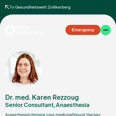
To Gesundheitswelt Zollikerberg
Emergency
Specialist areas
Stay
Dr. med. Karen Rezzoug
Senior Consultant, Anaesthesia
Team
Anaesthesia
Intensive care medicine
Neural therapy