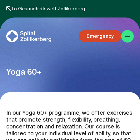
To Gesundheitswelt Zollikerberg
Emergency
Yoga 60+
Specialist areas
In our Yoga 60+ programme, we offer exercises
Stay
that promote strength, flexibility, breathing,
concentration and relaxation. Our course is
tailored to your individual level of ability, so that
Team