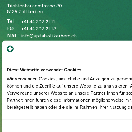
Trichtenhauserstrasse 20
8125 Zollikerberg
Tel
+41 44 397 21 11
Fax
+41 44 397 21 12
Mail
info@spitalzollikerberg.ch
Diese Webseite verwendet Cookies
Your stay
Wir verwenden Cookies, um Inhalte und Anzeigen zu personal
können und die Zugriffe auf unsere Website zu analysieren.
Admission
Verwendung unserer Website an unsere Partner:innen für so
Exit
Partner:innen führen diese Informationen möglicherweise mi
Supplementary insured
bereitgestellt haben oder die sie im Rahmen Ihrer Nutzung 
Visitors
Einwilligungsauswahl
About us