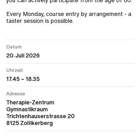
you can actively participate from the age of 60.
Every Monday, course entry by arrangement - a
Assigning
taster session is possible.
Events
Datum
20. Juli 2026
About us
Uhrzeit
17.45 – 18.35
Latest news
Adresse
Jobs & Career
Therapie-Zentrum
Gymnastikraum
Trichtenhauserstrasse 20
Contact us
8125 Zollikerberg
Baby gallery
Blog