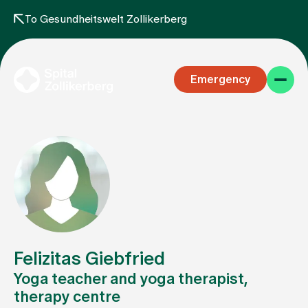
To Gesundheitswelt Zollikerberg
Emergency
Specialist areas
Stay
Felizitas Giebfried
Yoga teacher and yoga therapist,
therapy centre
Team