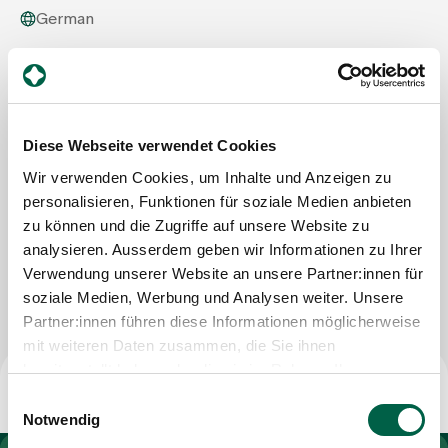
German
Assigning
Spital Zollikerberg
Departement Pflegeexpertisen, Therapien und
Beratung
Events
Therapie-Zentrum
Trichtenhauserstrasse 20
Diese Webseite verwendet Cookies
8125 Zollikerberg
Wir verwenden Cookies, um Inhalte und Anzeigen zu
About us
Mail
info@therapie-zollikerberg.ch
personalisieren, Funktionen für soziale Medien anbieten
zu können und die Zugriffe auf unsere Website zu
analysieren. Ausserdem geben wir Informationen zu Ihrer
Latest news
Write Message
Verwendung unserer Website an unsere Partner:innen für
soziale Medien, Werbung und Analysen weiter. Unsere
Partner:innen führen diese Informationen möglicherweise
Jobs & Career
mit weiteren Daten zusammen, die Sie ihnen
bereitgestellt haben oder die sie im Rahmen Ihrer
Nutzung der Dienste gesammelt haben.
Contact us
Einwilligungsauswahl
Baby gallery
Notwendig
Blog