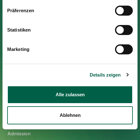
Media
To Gesundheitswelt Zollikerberg
Publications
Präferenzen
Statistiken
Spital Zollikerberg
Trichtenhauserstrasse 20
Marketing
8125 Zollikerberg
Tel
+41 44 397 21 11
Fax
+41 44 397 21 12
Details zeigen
Mail
info@spitalzollikerberg.ch
Alle zulassen
Ablehnen
Your stay
Admission