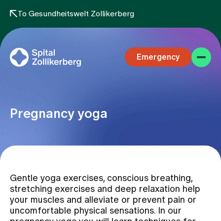
To Gesundheitswelt Zollikerberg
Emergency
Pregnancy yoga
Specialist areas
Gentle yoga exercises, conscious breathing,
Stay
stretching exercises and deep relaxation help
your muscles and alleviate or prevent pain or
uncomfortable physical sensations. In our
Team