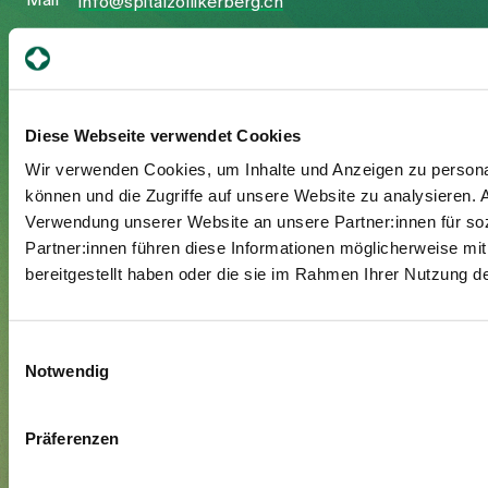
Mail
info@spitalzollikerberg.ch
Diese Webseite verwendet Cookies
Your stay
Wir verwenden Cookies, um Inhalte und Anzeigen zu personal
Admission
können und die Zugriffe auf unsere Website zu analysieren.
Verwendung unserer Website an unsere Partner:innen für so
Exit
Partner:innen führen diese Informationen möglicherweise mi
Supplementary insured
bereitgestellt haben oder die sie im Rahmen Ihrer Nutzung 
Visitors
Einwilligungsauswahl
About us
Notwendig
Management and organisation
Jobs & Career
Präferenzen
Blog