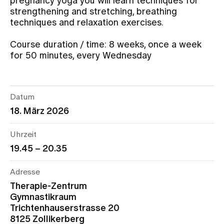
pregnancy yoga you will learn techniques for
strengthening and stretching, breathing
techniques and relaxation exercises.
Assigning
Course duration / time: 8 weeks, once a week
for 50 minutes, every Wednesday
Events
About us
Datum
18. März 2026
Latest news
Uhrzeit
19.45 – 20.35
Jobs & Career
Adresse
Therapie-Zentrum
Contact us
Gymnastikraum
Baby gallery
Trichtenhauserstrasse 20
Blog
8125 Zollikerberg