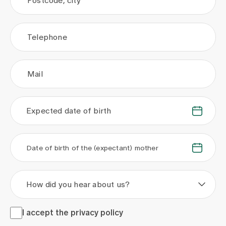
Postcode, city
Telephone
Mail
Expected date of birth
.
.
.
.
Date of birth of the (expectant) mother
How did you hear about us?
I accept the <a href="/en/privacy-policy" target="_blank">
I accept the
privacy policy