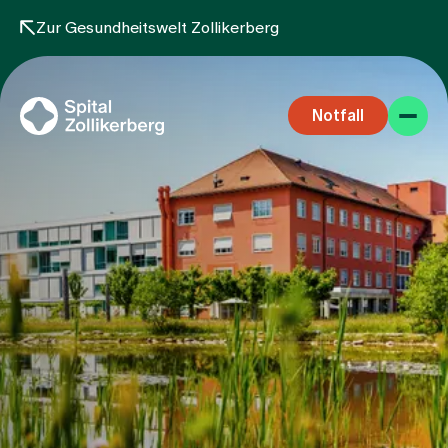
Zur Gesundheitswelt Zollikerberg
Notfall
Fachbereiche
Aufenthalt
Team