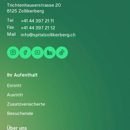
Trichtenhauserstrasse 20
8125 Zollikerberg
Tel
+41 44 397 21 11
Fax
+41 44 397 21 12
Mail
info@spitalzollikerberg.ch
Ihr Aufenthalt
Eintritt
Austritt
Zusatzversicherte
Besuchende
Über uns