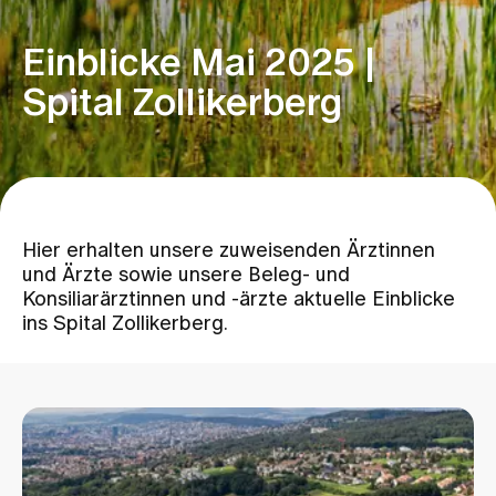
Einblicke Mai 2025 |
Zuweisende
Spital Zollikerberg
Events
Über uns
Hier erhalten unsere zuweisenden Ärztinnen
und Ärzte sowie unsere Beleg- und
Aktuelles
Konsiliarärztinnen und -ärzte aktuelle Einblicke
ins Spital Zollikerberg.
Jobs & Karriere
Kontakt
Babygalerie
Blog