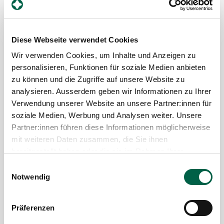
für die städtische Bevölkerung an. Wir werden Sie
weiterhin rechzeitig über alle weiteren
Entwicklungen informieren und freuen uns auf ein
gemeinsames Eröffnungsfest.
Diese Webseite verwendet Cookies
Wir verwenden Cookies, um Inhalte und Anzeigen zu
Mehr erfahren
personalisieren, Funktionen für soziale Medien anbieten
zu können und die Zugriffe auf unsere Website zu
analysieren. Ausserdem geben wir Informationen zu Ihrer
Verwendung unserer Website an unsere Partner:innen für
soziale Medien, Werbung und Analysen weiter. Unsere
Partner:innen führen diese Informationen möglicherweise
mit weiteren Daten zusammen, die Sie ihnen
bereitgestellt haben oder die sie im Rahmen Ihrer
Nutzung der Dienste gesammelt haben.
Einwilligungsauswahl
Notwendig
Präferenzen