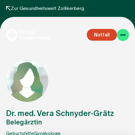
Zur Gesundheitswelt Zollikerberg
Notfall
Fachbereiche
Aufenthalt
Dr. med. Vera Schnyder-Grätz
Belegärztin
Team
Geburtshilfe
Gynäkologie