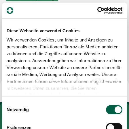
Querstrasse 10
Zuweisende
8050 Zürich
Tel
+41 44 312 45 46
Diese Webseite verwendet Cookies
Mail
vera.schnyder@bluewin.ch
Events
Wir verwenden Cookies, um Inhalte und Anzeigen zu
personalisieren, Funktionen für soziale Medien anbieten
Über uns
zu können und die Zugriffe auf unsere Website zu
Nachricht schreiben
analysieren. Ausserdem geben wir Informationen zu Ihrer
Verwendung unserer Website an unsere Partner:innen für
soziale Medien, Werbung und Analysen weiter. Unsere
Aktuelles
Partner:innen führen diese Informationen möglicherweise
mit weiteren Daten zusammen, die Sie ihnen
Jobs & Karriere
bereitgestellt haben oder die sie im Rahmen Ihrer
Nutzung der Dienste gesammelt haben.
Einwilligungsauswahl
Notwendig
Zur Gesundheitswelt Zollikerberg
Kontakt
Babygalerie
Blog
Präferenzen