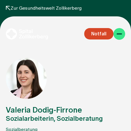
Zur Gesundheitswelt Zollikerberg
Notfall
Fachbereiche
Aufenthalt
Valeria Dodig-Firrone
Sozialarbeiterin, Sozialberatung
Team
Sozialberatung