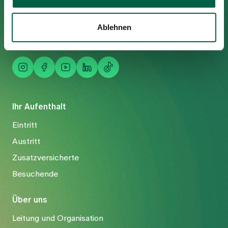
Tel
+41 44 397 21 11
Fax
+41 44 397 21 12
Ablehnen
Mail
info@spitalzollikerberg.ch
Ihr Aufenthalt
Eintritt
Austritt
Zusatzversicherte
Besuchende
Über uns
Leitung und Organisation