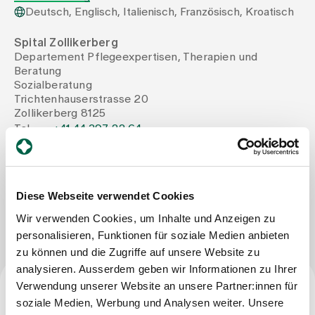
Deutsch, Englisch, Italienisch, Französisch, Kroatisch
Zuweisende
Spital Zollikerberg
Departement Pflegeexpertisen, Therapien und
Beratung
Events
Sozialberatung
Trichtenhauserstrasse 20
Zollikerberg 8125
Über uns
Tel
+41 44 397 22 64
Mail
valeria.dodig@spitalzollikerberg.ch
Aktuelles
Diese Webseite verwendet Cookies
Nachricht schreiben
Wir verwenden Cookies, um Inhalte und Anzeigen zu
Jobs & Karriere
personalisieren, Funktionen für soziale Medien anbieten
zu können und die Zugriffe auf unsere Website zu
analysieren. Ausserdem geben wir Informationen zu Ihrer
Kontakt
Verwendung unserer Website an unsere Partner:innen für
Babygalerie
soziale Medien, Werbung und Analysen weiter. Unsere
Beruf
Blog