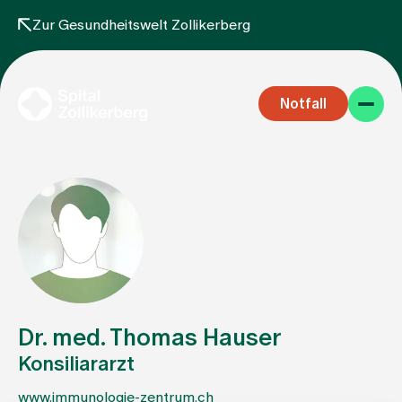
Zur Gesundheitswelt Zollikerberg
Notfall
Fachbereiche
Aufenthalt
Dr. med. Thomas Hauser
Konsiliararzt
Team
www.immunologie-zentrum.ch