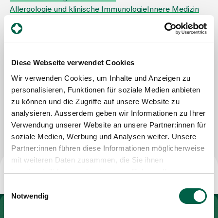
Allergologie und klinische Immunologie
Innere Medizin
Zuweisende
IZZ Immunologie-Zentrum Zürich
Stampfenbachplatz / Walchestrasse 11
8006 Zürich
Events
Tel
+41 44 434 10 00
Diese Webseite verwendet Cookies
Mail
empfang@immunologie-zentrum.ch
Wir verwenden Cookies, um Inhalte und Anzeigen zu
Über uns
personalisieren, Funktionen für soziale Medien anbieten
zu können und die Zugriffe auf unsere Website zu
analysieren. Ausserdem geben wir Informationen zu Ihrer
Nachricht schreiben
Verwendung unserer Website an unsere Partner:innen für
Aktuelles
soziale Medien, Werbung und Analysen weiter. Unsere
Partner:innen führen diese Informationen möglicherweise
Jobs & Karriere
mit weiteren Daten zusammen, die Sie ihnen
bereitgestellt haben oder die sie im Rahmen Ihrer
Nutzung der Dienste gesammelt haben.
Einwilligungsauswahl
Kontakt
Notwendig
Babygalerie
Zur Gesundheitswelt Zollikerberg
Blog