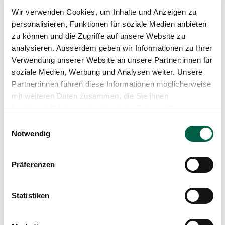
Wir verwenden Cookies, um Inhalte und Anzeigen zu
personalisieren, Funktionen für soziale Medien anbieten
zu können und die Zugriffe auf unsere Website zu
Brustkrebs. Der aktive Weg durch die
analysieren. Ausserdem geben wir Informationen zu Ihrer
Erkrankung
Verwendung unserer Website an unsere Partner:innen für
Beck T., Brenneisen I., 2017
soziale Medien, Werbung und Analysen weiter. Unsere
Partner:innen führen diese Informationen möglicherweise
mit weiteren Daten zusammen, die Sie ihnen
bereitgestellt haben oder die sie im Rahmen Ihrer
Vom Anfangen und Weitermachen. Frauen
Nutzung der Dienste gesammelt haben.
Einwilligungsauswahl
erzählen von ihrem Leben nach Brustkreb
Notwendig
Beck T., Brenneisen I., 2014
Präferenzen
Statistiken
Alle Publikationen