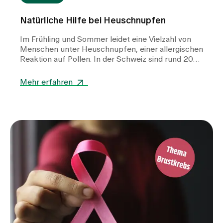
Natürliche Hilfe bei Heuschnupfen
Im Frühling und Sommer leidet eine Vielzahl von
Menschen unter Heuschnupfen, einer allergischen
Reaktion auf Pollen. In der Schweiz sind rund 20
Prozent der Bevölkerung von einer Pollenallergie
betroffen. Während viele zu konventionellen
Mehr erfahren
Medikamenten greifen, suchen immer mehr
Betroffene nach natürlichen und komplementären
Therapiemöglichkeiten zur Linderung ihrer
Symptome. Wir haben unsere leitende Ärztin Dr.
med. Teelke Beck gefragt, welche
komplementären Behandlungsansätze Linderung
bringen können.