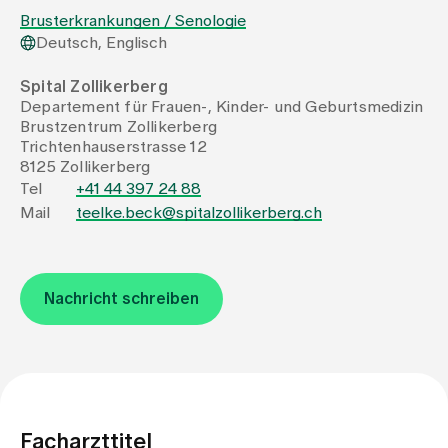
Brusterkrankungen / Senologie
Deutsch, Englisch
Zuweisende
Spital Zollikerberg
Departement für Frauen-, Kinder- und Geburtsmedizin
Events
Brustzentrum Zollikerberg
Trichtenhauserstrasse 12
8125 Zollikerberg
Über uns
Tel
+41 44 397 24 88
Mail
teelke.beck@spitalzollikerberg.ch
Aktuelles
Nachricht schreiben
Jobs & Karriere
Kontakt
Babygalerie
Blog
Facharzttitel