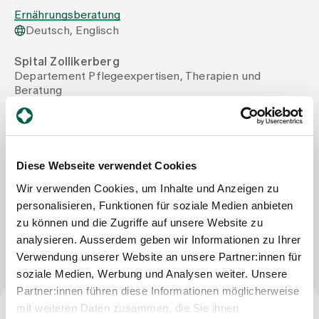
Ernährungsberatung
Deutsch, Englisch
Zuweisende
Spital Zollikerberg
Departement Pflegeexpertisen, Therapien und
Events
Beratung
Therapie-Zentrum
Trichtenhauserstrasse 20
Über uns
8125 Zollikerberg
Tel
+41 44 397 27 11
Diese Webseite verwendet Cookies
Mail
sira.schumacher@therapie-zollikerberg.ch
Wir verwenden Cookies, um Inhalte und Anzeigen zu
Aktuelles
personalisieren, Funktionen für soziale Medien anbieten
zu können und die Zugriffe auf unsere Website zu
Nachricht schreiben
Jobs & Karriere
analysieren. Ausserdem geben wir Informationen zu Ihrer
Verwendung unserer Website an unsere Partner:innen für
soziale Medien, Werbung und Analysen weiter. Unsere
Kontakt
Partner:innen führen diese Informationen möglicherweise
Babygalerie
mit weiteren Daten zusammen, die Sie ihnen
Blog