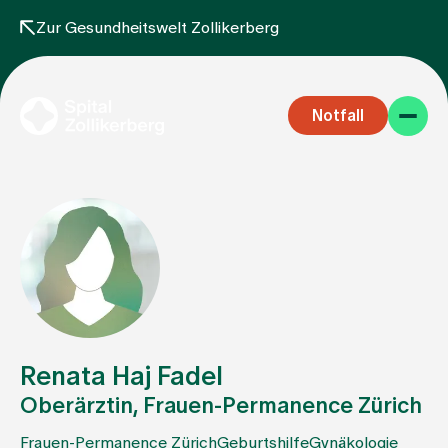
Zur Gesundheitswelt Zollikerberg
Notfall
Fachbereiche
Aufenthalt
Renata Haj Fadel
Oberärztin, Frauen-Permanence Zürich
Team
Frauen-Permanence Zürich
Geburtshilfe
Gynäkologie