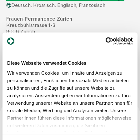
Deutsch, Kroatisch, Englisch, Französisch
Zuweisende
Frauen-Permanence Zürich
Kreuzbühlstrasse 1-3
8008 Zürich
Events
Tel
+41 44 397 28 97
Mail
praxis@frauenpermanence.ch
Fax
+41 44 397 28 90
Über uns
Diese Webseite verwendet Cookies
Wir verwenden Cookies, um Inhalte und Anzeigen zu
personalisieren, Funktionen für soziale Medien anbieten
Nachricht schreiben
Aktuelles
zu können und die Zugriffe auf unsere Website zu
analysieren. Ausserdem geben wir Informationen zu Ihrer
Jobs & Karriere
Verwendung unserer Website an unsere Partner:innen für
soziale Medien, Werbung und Analysen weiter. Unsere
Partner:innen führen diese Informationen möglicherweise
Kontakt
Facharzttitel
mit weiteren Daten zusammen, die Sie ihnen
Babygalerie
bereitgestellt haben oder die sie im Rahmen Ihrer
Blog
Fachärztin für Gynäkologie und Geburtshilfe