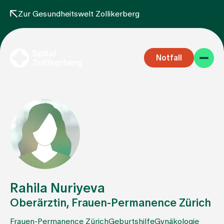
Zur Gesundheitswelt Zollikerberg
Notfall
Fachbereiche
Aufenthalt
Rahila Nuriyeva
Oberärztin, Frauen-Permanence Zürich
Team
Frauen-Permanence Zürich
Geburtshilfe
Gynäkologie