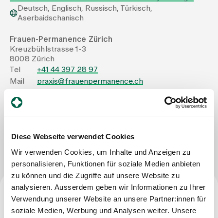
Deutsch, Englisch, Russisch, Türkisch,
Aserbaidschanisch
Zuweisende
Frauen-Permanence Zürich
Kreuzbühlstrasse 1-3
Events
8008 Zürich
Tel
+41 44 397 28 97
Mail
praxis@frauenpermanence.ch
Über uns
Fax
+41 44 397 28 90
Aktuelles
Nachricht schreiben
Diese Webseite verwendet Cookies
Wir verwenden Cookies, um Inhalte und Anzeigen zu
Jobs & Karriere
personalisieren, Funktionen für soziale Medien anbieten
zu können und die Zugriffe auf unsere Website zu
analysieren. Ausserdem geben wir Informationen zu Ihrer
Kontakt
Verwendung unserer Website an unsere Partner:innen für
Babygalerie
Facharztitel
soziale Medien, Werbung und Analysen weiter. Unsere
Blog