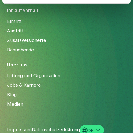
Ihr Aufenthalt
Eintritt
Austritt
Zusatzversicherte
Besuchende
Über uns
Leitung und Organisation
Jobs & Karriere
Blog
Medien
Impressum
Datenschutzerklärung
DE