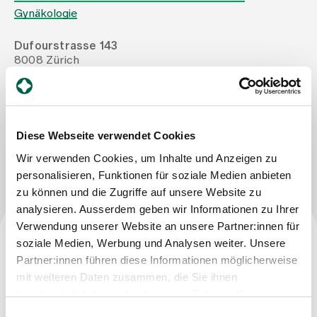
Gynäkologie
Zuweisende
Dufourstrasse 143
8008 Zürich
Tel
+41 44 389 22 11
Events
Mail
pvillars@hin.ch
Über uns
Diese Webseite verwendet Cookies
Nachricht schreiben
Wir verwenden Cookies, um Inhalte und Anzeigen zu
personalisieren, Funktionen für soziale Medien anbieten
Aktuelles
zu können und die Zugriffe auf unsere Website zu
analysieren. Ausserdem geben wir Informationen zu Ihrer
Verwendung unserer Website an unsere Partner:innen für
Jobs & Karriere
soziale Medien, Werbung und Analysen weiter. Unsere
Facharzttitel
Partner:innen führen diese Informationen möglicherweise
mit weiteren Daten zusammen, die Sie ihnen
Kontakt
Facharzt für Gynäkologie und Geburtshilfe; speziell
Babygalerie
bereitgestellt haben oder die sie im Rahmen Ihrer
operative Gynäkologie und Geburtshilfe
Blog
Nutzung der Dienste gesammelt haben.
Einwilligungsauswahl