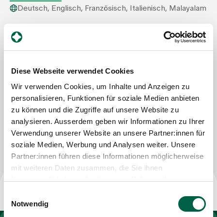
Deutsch, Englisch, Französisch, Italienisch, Malayalam
Zuweisende
Spital Zollikerberg
Departement Notfall- und Akutmedizin
Innere Medizin
Events
Trichtenhauserstrasse 20
8125 Zollikerberg
Diese Webseite verwendet Cookies
Tel
+41 44 397 20 12
Wir verwenden Cookies, um Inhalte und Anzeigen zu
Über uns
Mail
medizin@spitalzollikerberg.ch
personalisieren, Funktionen für soziale Medien anbieten
zu können und die Zugriffe auf unsere Website zu
analysieren. Ausserdem geben wir Informationen zu Ihrer
Aktuelles
Nachricht schreiben
Verwendung unserer Website an unsere Partner:innen für
soziale Medien, Werbung und Analysen weiter. Unsere
Partner:innen führen diese Informationen möglicherweise
Jobs & Karriere
mit weiteren Daten zusammen, die Sie ihnen
bereitgestellt haben oder die sie im Rahmen Ihrer
Kontakt
Nutzung der Dienste gesammelt haben.
Einwilligungsauswahl
Babygalerie
Notwendig
Blog