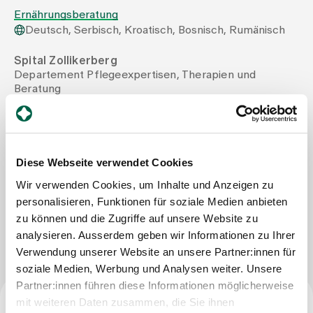
Ernährungsberatung
Deutsch, Serbisch, Kroatisch, Bosnisch, Rumänisch
Zuweisende
Spital Zollikerberg
Departement Pflegeexpertisen, Therapien und
Events
Beratung
Therapie-Zentrum
Trichtenhauserstrasse 20
Über uns
8125 Zollikerberg
Tel
+41 44 397 27 11
Diese Webseite verwendet Cookies
Mail
marina.vojin@spitalzollikerberg.ch
Wir verwenden Cookies, um Inhalte und Anzeigen zu
Aktuelles
personalisieren, Funktionen für soziale Medien anbieten
zu können und die Zugriffe auf unsere Website zu
Nachricht schreiben
Jobs & Karriere
analysieren. Ausserdem geben wir Informationen zu Ihrer
Verwendung unserer Website an unsere Partner:innen für
soziale Medien, Werbung und Analysen weiter. Unsere
Kontakt
Partner:innen führen diese Informationen möglicherweise
Babygalerie
mit weiteren Daten zusammen, die Sie ihnen
Blog