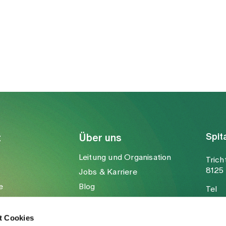
Spit
t
Über uns
Leitung und Organisation
Trich
8125 
Jobs & Karriere
e
Blog
Tel
Medien
Fax
Mail
t Cookies