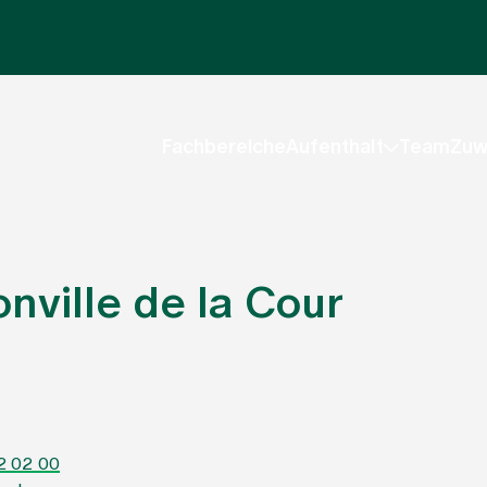
Fachbereiche
Aufenthalt
Team
Zuw
onville de la Cour
2 02 00