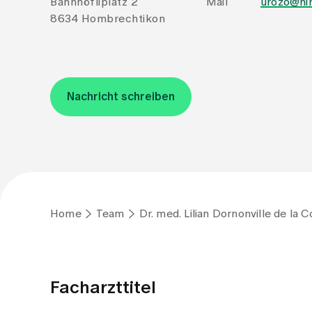
Bahnhöfliplatz 2
Mail
urozo@hi
8634 Hombrechtikon
Nachricht schreiben
Home
Team
Dr. med. Lilian Dornonville de la C
Facharzttitel