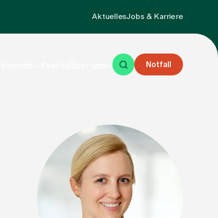
Aktuelles
Jobs & Karriere
Notfall
eisende
Events
Über uns