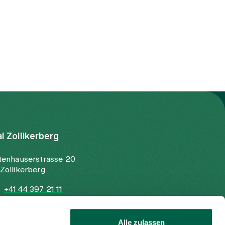
al Zollikerberg
tenhauserstrasse 20
Zollikerberg
+41 44 397 21 11
+41 44 397 21 12
info@spitalzollikerberg.ch
Alle zulassen