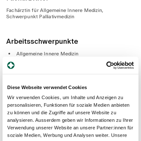
Medien
Publikationen
Fachärztin für Allgemeine Innere Medizin,
Schwerpunkt Palliativmedizin
Arbeitsschwerpunkte
Allgemeine Innere Medizin
Palliativmedizin
Schmerztherapie
Diese Webseite verwendet Cookies
Beruflicher Werdegang
Wir verwenden Cookies, um Inhalte und Anzeigen zu
Seit 2019
personalisieren, Funktionen für soziale Medien anbieten
Leitende Ärztin Innere Medizin mit Schwerpunkt
zu können und die Zugriffe auf unsere Website zu
Palliativmedizin, Spital Zollikerberg
analysieren. Ausserdem geben wir Informationen zu Ihrer
2017
Interdisziplinärer Schwerpunkt Palliativmedizin
Verwendung unserer Website an unsere Partner:innen für
2016
soziale Medien, Werbung und Analysen weiter. Unsere
Schmerzspezialistin SGSS