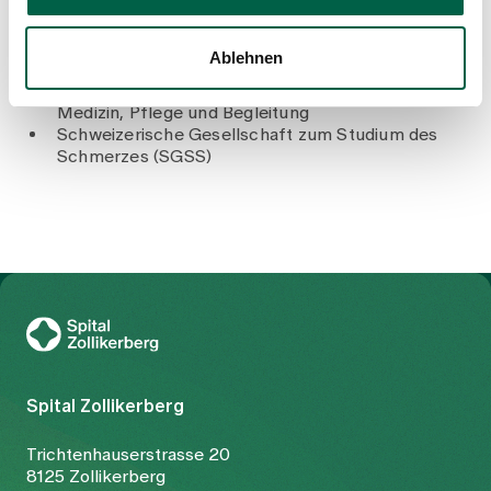
Verbindung der Schweizer Ärztinnen und Ärzte
(FMH)
Verein Schweizerischer Assistenz- und
Ablehnen
Oberärztinnen und -ärzte (VSAO)
Schweizerische Gesellschaft für Palliative
Medizin, Pflege und Begleitung
Schweizerische Gesellschaft zum Studium des
Schmerzes (SGSS)
Zur Gesundheitswelt Zollikerberg
Spital Zollikerberg
Trichtenhauserstrasse 20
8125 Zollikerberg