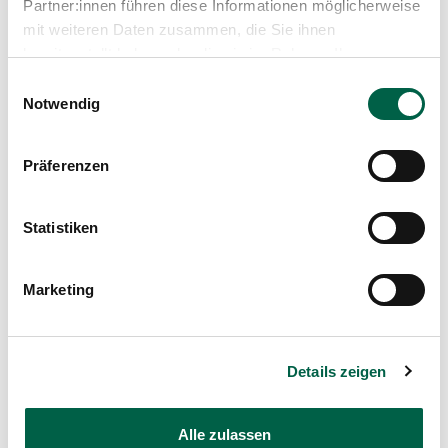
Partner:innen führen diese Informationen möglicherweise
2014
mit weiteren Daten zusammen, die Sie ihnen
Weiterbildung Palliative Care, Zürich
bereitgestellt haben oder die sie im Rahmen Ihrer
2013 – 2018
Oberärztin Innere Medizin, Spital Zollikerberg
Nutzung der Dienste gesammelt haben.
Einwilligungsauswahl
2013
Notwendig
Promotion zum Doktor der Medizin an der
Medizinischen Fakultät der Universität Zürich
2013
Präferenzen
Fachärztin FMH Innere Medizin
2011 – 2013
Assistenzärztin Innere Medizin, Stadtspital Zürich
Statistiken
2009 – 2011
Assistenzärztin Innere Medizin, Spital Bülach
2008 – 2009
Marketing
Assistenzärztin Chirurgie, Spital Männedorf
2008
Staatsexamen
Details zeigen
Mitgliedschaften
Alle zulassen