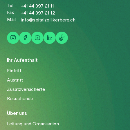
Tel
+41 44 397 21 11
Fax
+41 44 397 21 12
Mail
info@spitalzollikerberg.ch
Ihr Aufenthalt
Eintritt
Austritt
Zusatzversicherte
Besuchende
Über uns
Leitung und Organisation