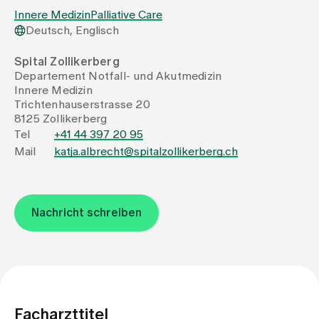
Innere Medizin
Palliative Care
Deutsch, Englisch
Zuweisende
Spital Zollikerberg
Departement Notfall- und Akutmedizin
Events
Innere Medizin
Trichtenhauserstrasse 20
8125 Zollikerberg
Über uns
Tel
+41 44 397 20 95
Mail
katja.albrecht@spitalzollikerberg.ch
Aktuelles
Nachricht schreiben
Jobs & Karriere
Kontakt
Babygalerie
Blog
Facharzttitel