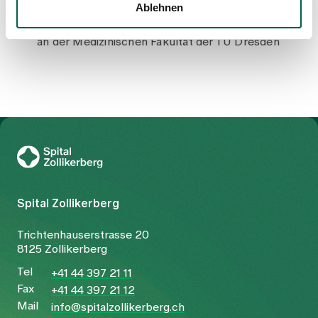
Ablehnen
2006
Approbation als Arzt und Promotion zum Dr. med.
an der Medizinischen Fakultät der TU Dresden
Zur Gesundheitswelt Zollikerberg
Spital Zollikerberg
Trichtenhauserstrasse 20
8125 Zollikerberg
Tel
+41 44 397 21 11
Fax
+41 44 397 21 12
Mail
info@spitalzollikerberg.ch