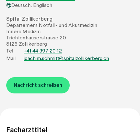
Deutsch, Englisch
Zuweisende
Spital Zollikerberg
Departement Notfall- und Akutmedizin
Innere Medizin
Events
Trichtenhauserstrasse 20
8125 Zollikerberg
Tel
+41 44 397 20 12
Über uns
Mail
joachim.schmitt@spitalzollikerberg.ch
Aktuelles
Nachricht schreiben
Jobs & Karriere
Kontakt
Facharzttitel
Babygalerie
Blog