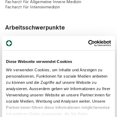
Medien
Facharzt für Allgemeine Innere Medizin
Publikationen
Facharzt für Intensivmedizin
Arbeitsschwerpunkte
Intensivmedizin
Innere Medizin
Beruflicher Werdegang
Diese Webseite verwendet Cookies
Wir verwenden Cookies, um Inhalte und Anzeigen zu
Ab 2019
personalisieren, Funktionen für soziale Medien anbieten
Leitender Arzt Innere Medizin und Intensivmedizin,
zu können und die Zugriffe auf unsere Website zu
Spital Zollikerberg
2017 – 2018
analysieren. Ausserdem geben wir Informationen zu Ihrer
Oberarzt Innere Medizin und Intensivmedizin,
Verwendung unserer Website an unsere Partner:innen für
Spital Zollikerberg
soziale Medien, Werbung und Analysen weiter. Unsere
2017
Partner:innen führen diese Informationen möglicherweise
Oberarzt Interdisziplinäre Intensivstation,
mit weiteren Daten zusammen, die Sie ihnen
Kantonsspital Baden