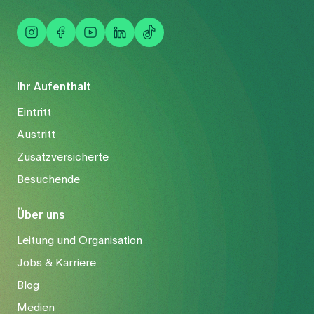
Ihr Aufenthalt
Eintritt
Austritt
Zusatzversicherte
Besuchende
Über uns
Leitung und Organisation
Jobs & Karriere
Blog
Medien