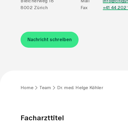
Bleicherweg 18
Mail
info@citigy
8002 Zürich
Fax
+41 44 202 
Nachricht schreiben
Home
Team
Dr. med. Helge Köhler
Facharzttitel