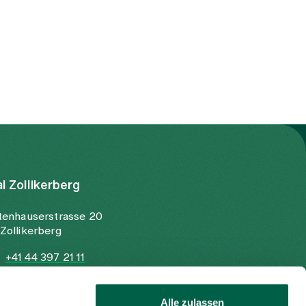
al Zollikerberg
tenhauserstrasse 20
Zollikerberg
+41 44 397 21 11
+41 44 397 21 12
info@spitalzollikerberg.ch
Alle zulassen