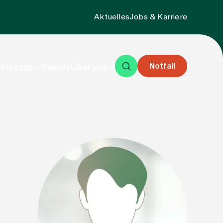
Aktuelles
Jobs & Karriere
Notfall
eisende
Events
Über uns