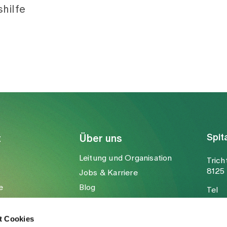
hilfe
Spit
t
Über uns
Leitung und Organisation
Trich
8125 
Jobs & Karriere
e
Blog
Tel
Medien
Fax
Mail
t Cookies