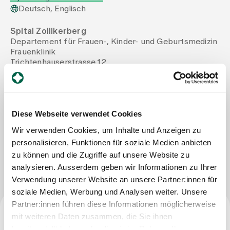
Deutsch, Englisch
Zuweisende
Spital Zollikerberg
Departement für Frauen-, Kinder- und Geburtsmedizin
Frauenklinik
Events
Trichtenhauserstrasse 12
8125 Zollikerberg
Tel
+41 44 397 25 25
Über uns
Mail
finn.strasding@spitalzollikerberg.ch
Fax
+41 44 397 23 60
Diese Webseite verwendet Cookies
Wir verwenden Cookies, um Inhalte und Anzeigen zu
Aktuelles
personalisieren, Funktionen für soziale Medien anbieten
Nachricht schreiben
zu können und die Zugriffe auf unsere Website zu
analysieren. Ausserdem geben wir Informationen zu Ihrer
Jobs & Karriere
Verwendung unserer Website an unsere Partner:innen für
soziale Medien, Werbung und Analysen weiter. Unsere
Kontakt
Partner:innen führen diese Informationen möglicherweise
Babygalerie
mit weiteren Daten zusammen, die Sie ihnen
Blog
Facharzttitel
bereitgestellt haben oder die sie im Rahmen Ihrer