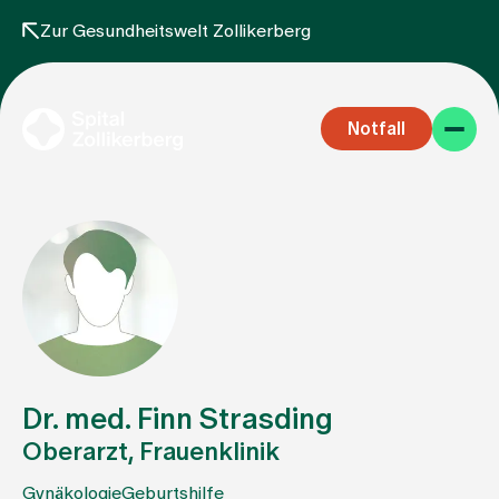
Zur Gesundheitswelt Zollikerberg
Notfall
Fachbereiche
Aufenthalt
Dr. med. Finn Strasding
Oberarzt, Frauenklinik
Team
Gynäkologie
Geburtshilfe