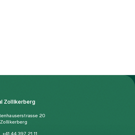
al Zollikerberg
tenhauserstrasse 20
Zollikerberg
+41 44 397 21 11