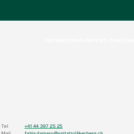
Fachbereiche
Aufenthalt
Team
Zuw
Tel
+41 44 397 25 25
Mail
fabia.damaso@spitalzollikerberg.ch