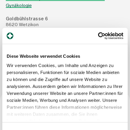
Gynäkologie
Zuweisende
Goldbühlstrasse 6
8620 Wetzikon
Tel
+41 44 930 22 92
Events
Mail
dmarangi@hin.ch
Fax
+41 44 930 22 92
Über uns
Diese Webseite verwendet Cookies
Wir verwenden Cookies, um Inhalte und Anzeigen zu
Nachricht schreiben
personalisieren, Funktionen für soziale Medien anbieten
Aktuelles
zu können und die Zugriffe auf unsere Website zu
analysieren. Ausserdem geben wir Informationen zu Ihrer
Verwendung unserer Website an unsere Partner:innen für
Jobs & Karriere
soziale Medien, Werbung und Analysen weiter. Unsere
Partner:innen führen diese Informationen möglicherweise
Facharzttitel
mit weiteren Daten zusammen, die Sie ihnen
Kontakt
Babygalerie
bereitgestellt haben oder die sie im Rahmen Ihrer
Facharzt für Gynäkologie und Geburtshilfe
Blog
Nutzung der Dienste gesammelt haben.
Einwilligungsauswahl