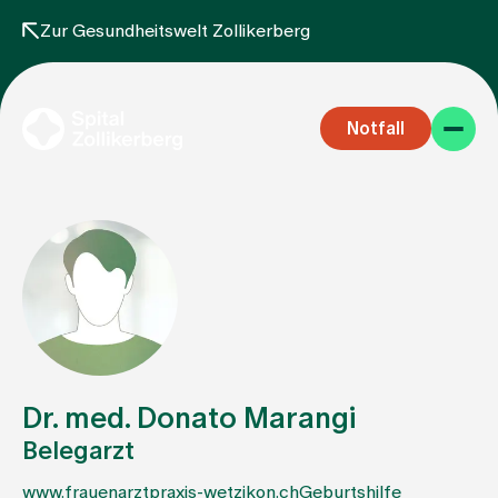
Zur Gesundheitswelt Zollikerberg
Notfall
Fachbereiche
Aufenthalt
Dr. med. Donato Marangi
Belegarzt
Team
www.frauenarztpraxis-wetzikon.ch
Geburtshilfe