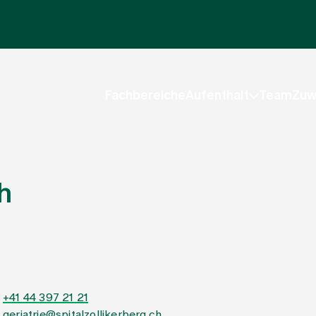
Fachbereiche
Aufenthalt
Team
Zuw
h
+41 44 397 21 21
geriatrie@spitalzollikerberg.ch