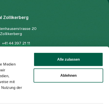
al Zollikerberg
tenhauserstrasse 20
Zollikerberg
+41 44 397 21 11
+41 44 397 21 12
info@spitalzollikerberg.ch
Alle zulassen
le Medien
wir
Ablehnen
edien,
weise mit
r Nutzung der
Impressum
Datenschutzerklärung
DE
EN