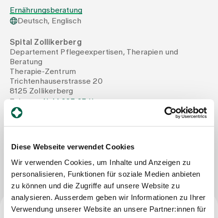
Ernährungsberatung
Deutsch, Englisch
Zuweisende
Spital Zollikerberg
Departement Pflegeexpertisen, Therapien und
Events
Beratung
Therapie-Zentrum
Trichtenhauserstrasse 20
Über uns
8125 Zollikerberg
Tel
+41 44 397 27 11
Mail
daniela.facchin@therapie-zollikerberg.ch
Aktuelles
Diese Webseite verwendet Cookies
Nachricht schreiben
Jobs & Karriere
Wir verwenden Cookies, um Inhalte und Anzeigen zu
personalisieren, Funktionen für soziale Medien anbieten
zu können und die Zugriffe auf unsere Website zu
Kontakt
analysieren. Ausserdem geben wir Informationen zu Ihrer
Babygalerie
Verwendung unserer Website an unsere Partner:innen für
Blog