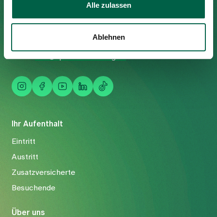
Alle zulassen
Trichtenhauserstrasse 20
8125 Zollikerberg
Tel
+41 44 397 21 11
Ablehnen
Fax
+41 44 397 21 12
Mail
info@spitalzollikerberg.ch
Ihr Aufenthalt
Eintritt
Austritt
Zusatzversicherte
Besuchende
Über uns