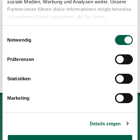
soziale Medien, Werbung und Analysen weiter. Unsere
Medien
Beruf
Publikationen
Partner:innen führen diese Informationen möglicherweise
mit weiteren Daten zusammen, die Sie ihnen
Ernährungsberaterin BSc
bereitgestellt haben oder die sie im Rahmen Ihrer
Nutzung der Dienste gesammelt haben.
Einwilligungsauswahl
Notwendig
Aus- und Weiterbildungen
CAS Betriebsführung für Gesundheitsfachleute
Präferenzen
SVEB 1 – Lernveranstaltung für Erwachsene
Statistiken
Marketing
Zur Gesundheitswelt Zollikerberg
Details zeigen
Spital Zollikerberg