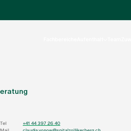
Fachbereiche
Aufenthalt
Team
Zuw
beratung
Tel
+41 44 397 26 40
Mail
claudia.vonow@spitalzollikerberg.ch