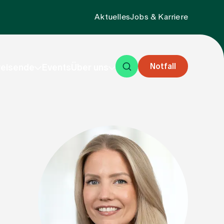
Aktuelles
Jobs & Karriere
Notfall
eisende
Events
Über uns