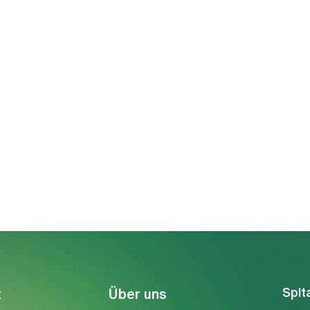
Spit
t
Über uns