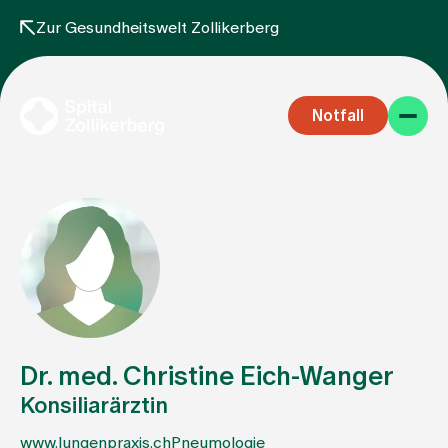
Zur Gesundheitswelt Zollikerberg
Notfall
Fachbereiche
Aufenthalt
Dr. med. Christine Eich-Wanger
Konsiliarärztin
Team
www.lungenpraxis.ch
Pneumologie