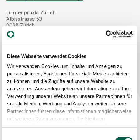
Lungenpraxis Zürich
Zuweisende
Albisstrasse 53
8038 Zürich
Tel
+41 44 202 33 55
Events
Mail
christine.eich@hin.ch
Diese Webseite verwendet Cookies
Über uns
Wir verwenden Cookies, um Inhalte und Anzeigen zu
Nachricht schreiben
personalisieren, Funktionen für soziale Medien anbieten
zu können und die Zugriffe auf unsere Website zu
Aktuelles
analysieren. Ausserdem geben wir Informationen zu Ihrer
Verwendung unserer Website an unsere Partner:innen für
Jobs & Karriere
soziale Medien, Werbung und Analysen weiter. Unsere
Facharzttitel
Partner:innen führen diese Informationen möglicherweise
mit weiteren Daten zusammen, die Sie ihnen
Kontakt
Fachärztin für Pneumologie und Innere Medizin
bereitgestellt haben oder die sie im Rahmen Ihrer
Babygalerie
Nutzung der Dienste gesammelt haben.
Einwilligungsauswahl
Blog