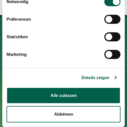
Notwendig
Medien
Publikationen
Präferenzen
Zur Gesundheitswelt Zollikerberg
Statistiken
Spital Zollikerberg
Marketing
Trichtenhauserstrasse 20
8125 Zollikerberg
Tel
Details zeigen
+41 44 397 21 11
Fax
+41 44 397 21 12
Mail
info@spitalzollikerberg.ch
Alle zulassen
Ablehnen