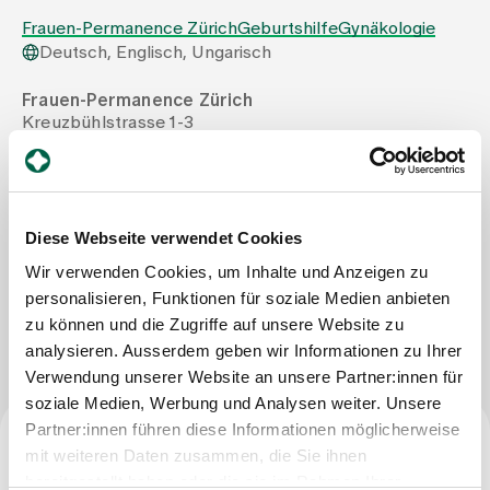
Frauen-Permanence Zürich
Geburtshilfe
Gynäkologie
Deutsch, Englisch, Ungarisch
Zuweisende
Frauen-Permanence Zürich
Kreuzbühlstrasse 1-3
Events
8008 Zürich
Tel
+41 44 397 28 97
Mail
praxis@frauenpermanence.ch
Über uns
Fax
+41 44 397 28 90
Diese Webseite verwendet Cookies
Wir verwenden Cookies, um Inhalte und Anzeigen zu
Aktuelles
personalisieren, Funktionen für soziale Medien anbieten
Nachricht schreiben
zu können und die Zugriffe auf unsere Website zu
analysieren. Ausserdem geben wir Informationen zu Ihrer
Jobs & Karriere
Verwendung unserer Website an unsere Partner:innen für
soziale Medien, Werbung und Analysen weiter. Unsere
Partner:innen führen diese Informationen möglicherweise
Kontakt
Babygalerie
mit weiteren Daten zusammen, die Sie ihnen
Facharzttitel
Blog
bereitgestellt haben oder die sie im Rahmen Ihrer