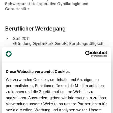
Medien
Schwerpunkttitel operative Gynäkologie und
Publikationen
Geburtshilfe
Beruflicher Werdegang
Seit 2011
Gründung GynImPark GmbH; Beratungstätigkeit
Medizin
2013
FMH Facharzttitel für operative Gynäkologie und
Geburtshilfe
2007
Diese Webseite verwendet Cookies
Diplom Minimalinvasive Brustbiopsien, Vivantes
Klinik Berlin
Wir verwenden Cookies, um Inhalte und Anzeigen zu
2006
personalisieren, Funktionen für soziale Medien anbieten
Gründung BrustTeam Zürich, Netzwerk für
zu können und die Zugriffe auf unsere Website zu
Brusterkrankungen
analysieren. Ausserdem geben wir Informationen zu Ihrer
Diplom für Inkontinenzoperationen, Universität
Verwendung unserer Website an unsere Partner:innen für
Liège
2005
soziale Medien, Werbung und Analysen weiter. Unsere