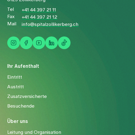
Tel
+41 44 397 21 11
Fax
+41 44 397 21 12
Mail
info@spitalzollikerberg.ch
Ihr Aufenthalt
Eintritt
Austritt
Zusatzversicherte
Besuchende
Über uns
Leitung und Organisation