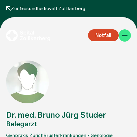
Zur Gesundheitswelt Zollikerberg
Notfall
Fachbereiche
Aufenthalt
Dr. med. Bruno Jürg Studer
Belegarzt
Team
Gynpraxis Zürich
Brusterkrankungen / Senologie