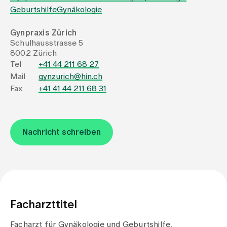
Geburtshilfe
Gynäkologie
Zuweisende
Gynpraxis Zürich
Schulhausstrasse 5
8002 Zürich
Events
Tel
+41 44 211 68 27
Mail
gynzurich@hin.ch
Fax
+41 41 44 211 68 31
Über uns
Nachricht schreiben
Aktuelles
Jobs & Karriere
Kontakt
Facharzttitel
Babygalerie
Blog
Facharzt für Gynäkologie und Geburtshilfe,