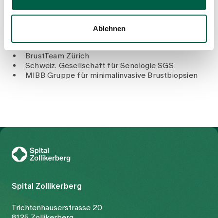
Medizin SGUMB
Verbindung Schweizer Aerzte FMH
Ärztegesellschaft des Kantons Zürich AGZ
Ablehnen
Swiss Tumor Institut
European Society of Medical Oncology ESMO
BrustTeam Zürich
Schweiz. Gesellschaft für Senologie SGS
MIBB Gruppe für minimalinvasive Brustbiopsien
Zur Gesundheitswelt Zollikerberg
Spital Zollikerberg
Trichtenhauserstrasse 20
8125 Zollikerberg