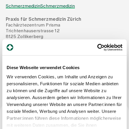
Schmerzmedizin
Schmerzmedizin
Zuweisende
Praxis für Schmerzmedizin Zürich
Fachärztezentrum Prisma
Trichtenhauserstrasse 12
Events
8125 Zollikerberg
Tel
+41 43 499 24 20
Mail
schmerzmedizin-zuerich@hin.ch
Über uns
Fax
+41 43 499 24 29
Diese Webseite verwendet Cookies
Aktuelles
Wir verwenden Cookies, um Inhalte und Anzeigen zu
Nachricht schreiben
personalisieren, Funktionen für soziale Medien anbieten
zu können und die Zugriffe auf unsere Website zu
Jobs & Karriere
analysieren. Ausserdem geben wir Informationen zu Ihrer
Verwendung unserer Website an unsere Partner:innen für
soziale Medien, Werbung und Analysen weiter. Unsere
Kontakt
Partner:innen führen diese Informationen möglicherweise
Babygalerie
Facharzttitel
Blog
mit weiteren Daten zusammen, die Sie ihnen