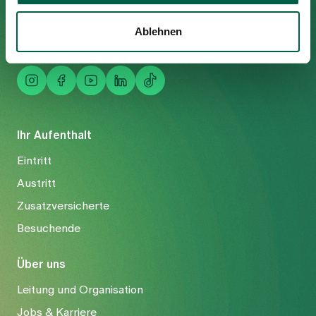
Tel
+41 44 397 21 11
Fax
+41 44 397 21 12
Ablehnen
Mail
info@spitalzollikerberg.ch
Ihr Aufenthalt
Eintritt
Austritt
Zusatzversicherte
Besuchende
Über uns
Leitung und Organisation
Jobs & Karriere