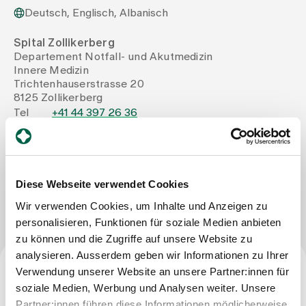
Deutsch, Englisch, Albanisch
Zuweisende
Spital Zollikerberg
Departement Notfall- und Akutmedizin
Innere Medizin
Events
Trichtenhauserstrasse 20
8125 Zollikerberg
Tel
+41 44 397 26 36
Über uns
Mail
arsim.gashi@spitalzollikerberg.ch
Aktuelles
Diese Webseite verwendet Cookies
Nachricht schreiben
Wir verwenden Cookies, um Inhalte und Anzeigen zu
personalisieren, Funktionen für soziale Medien anbieten
Jobs & Karriere
zu können und die Zugriffe auf unsere Website zu
analysieren. Ausserdem geben wir Informationen zu Ihrer
Kontakt
Verwendung unserer Website an unsere Partner:innen für
Babygalerie
Beruf
soziale Medien, Werbung und Analysen weiter. Unsere
Blog
Partner:innen führen diese Informationen möglicherweise