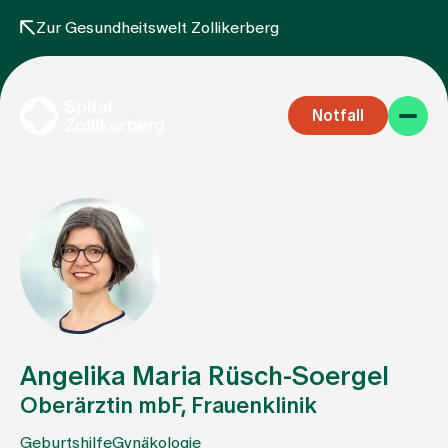
Zur Gesundheitswelt Zollikerberg
Notfall
Fachbereiche
Aufenthalt
Angelika Maria Rüsch-Soergel
Oberärztin mbF, Frauenklinik
Team
Geburtshilfe
Gynäkologie