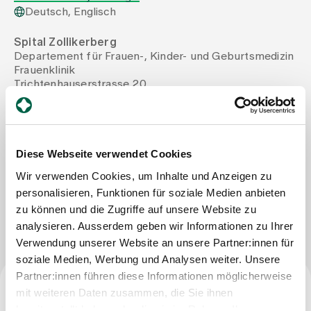
Deutsch, Englisch
Zuweisende
Spital Zollikerberg
Departement für Frauen-, Kinder- und Geburtsmedizin
Frauenklinik
Events
Trichtenhauserstrasse 20
8125 Zollikerberg
Tel
+41 44 397 25 25
Über uns
Mail
angelika.ruesch@spitalzollikerberg.ch
Fax
+41 44 397 23 60
Diese Webseite verwendet Cookies
Wir verwenden Cookies, um Inhalte und Anzeigen zu
Aktuelles
personalisieren, Funktionen für soziale Medien anbieten
Nachricht schreiben
zu können und die Zugriffe auf unsere Website zu
analysieren. Ausserdem geben wir Informationen zu Ihrer
Jobs & Karriere
Verwendung unserer Website an unsere Partner:innen für
soziale Medien, Werbung und Analysen weiter. Unsere
Kontakt
Partner:innen führen diese Informationen möglicherweise
Babygalerie
mit weiteren Daten zusammen, die Sie ihnen
Blog
Facharzttitel
bereitgestellt haben oder die sie im Rahmen Ihrer