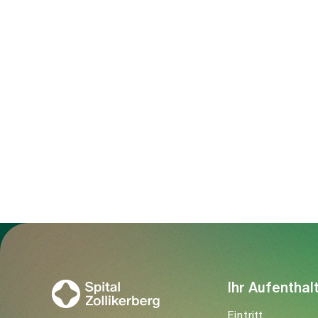
erforderlich. Nach einigen Tagen könn
Regel verlassen. Bei älteren Patientin
spezialisierten Rehabilitationsklinik
oft mehrere Stunden dauern, können s
jungen Erwachsenen lassen sich oper
Verkrümmungen erzielen: Rippenbuck
ausgeglichen. Selten treten Komplik
an den benachbarten Wirbelgelenken a
Schmerzen reduziert und die Haltung
ausgeschlossen werden.
Zur Gesundheitswelt Zollikerberg
Ihr Aufenthal
Eintritt