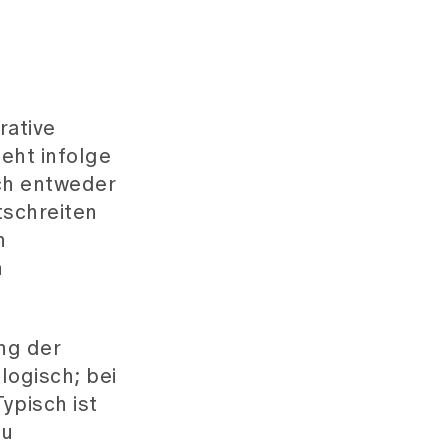
rative
eht infolge
ch entweder
tschreiten
n
n
ng der
logisch; bei
ypisch ist
zu