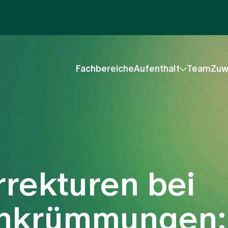
Fachbereiche
Aufenthalt
Team
Zuw
rrekturen bei
enkrümmungen: