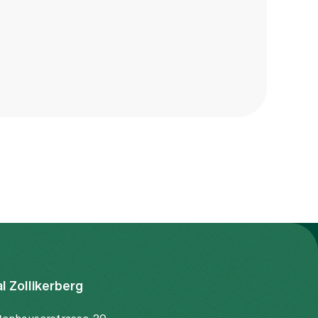
ital in der
n in einer
ig sind und
ssern. Bei
cheinungen
können die
n nicht
al Zollikerberg