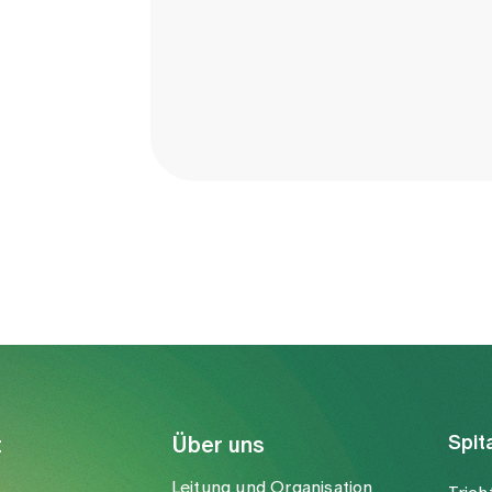
en jüngere Patientinnen und Patienten das Sp
nen und Patienten ist häufig eine Rehabilitatio
 erforderlich. Obwohl die Operationen aufwend
ie die Lebensqualität der Betroffenen verbe
ativ gute Ergebnisse und Korrekturen der
el und Lendenwülste werden reduziert oder
ationen wie Stabbrüche oder Verschleissers
uf. Bei älteren Patientinnen und Patienten 
 verbessert werden. Folgeoperationen könne
Spit
t
Über uns
Leitung und Organisation