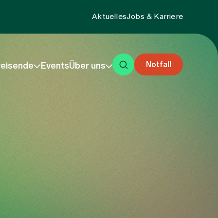
Aktuelles
Jobs & Karriere
Notfall
eisende
Events
Über uns