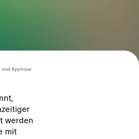
e und Kyphose
nnt,
zeitiger
et werden
e mit