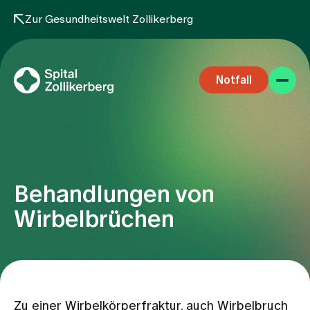
Zur Gesundheitswelt Zollikerberg
Notfall
Behandlungen von
Fachbereiche
Wirbelbrüchen
Aufenthalt
Team
Zu einer Wirbelkörperfraktur, auch Wirbelbruch