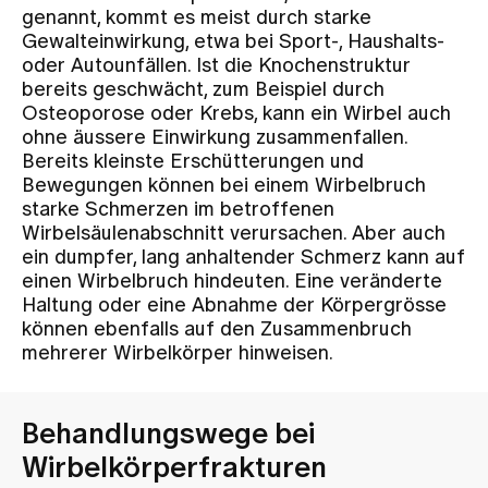
genannt, kommt es meist durch starke
Gewalteinwirkung, etwa bei Sport-, Haushalts-
Zuweisende
oder Autounfällen. Ist die Knochenstruktur
bereits geschwächt, zum Beispiel durch
Osteoporose oder Krebs, kann ein Wirbel auch
Events
ohne äussere Einwirkung zusammenfallen.
Bereits kleinste Erschütterungen und
Bewegungen können bei einem Wirbelbruch
Über uns
starke Schmerzen im betroffenen
Wirbelsäulenabschnitt verursachen. Aber auch
ein dumpfer, lang anhaltender Schmerz kann auf
einen Wirbelbruch hindeuten. Eine veränderte
Aktuelles
Haltung oder eine Abnahme der Körpergrösse
können ebenfalls auf den Zusammenbruch
mehrerer Wirbelkörper hinweisen.
Jobs & Karriere
Kontakt
Behandlungswege bei
Babygalerie
Wirbelkörperfrakturen
Blog