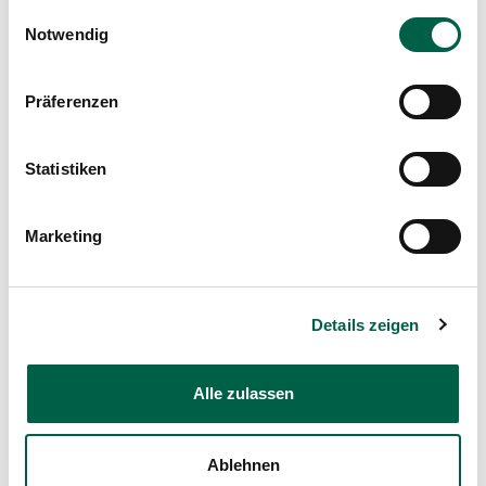
Nutzung der Dienste gesammelt haben.
Einwilligungsauswahl
Zentren.
Notwendig
Präferenzen
Statistiken
Marketing
Ambulatorium / Sprechstunde
Nephrologie
Details zeigen
Montag bis Donnerstag:
8.00 – 12.00 Uhr
Alle zulassen
13.00 – 16.00 Uhr
Freitag:
8.00 – 12.00 Uhr
Ablehnen
Trichtenhauserstrasse 20