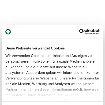
Diese Webseite verwendet Cookies
Wir verwenden Cookies, um Inhalte und Anzeigen zu
Sicher begleitet durch den gesamten
personalisieren, Funktionen für soziale Medien anbieten
Transplantationsprozess
zu können und die Zugriffe auf unsere Website zu
Transplantations-Sprechstunde
analysieren. Ausserdem geben wir Informationen zu Ihrer
Verwendung unserer Website an unsere Partner:innen für
Wir prüfen die Transplantationsfähigkeit sowie die
soziale Medien, Werbung und Analysen weiter. Unsere
Möglichkeit einer Lebendspende. Die Operation
Partner:innen führen diese Informationen möglicherweise
und frühe Nachsorge erfolgen im spezialisierten
Transplantationszentrum, die langfristige
mit weiteren Daten zusammen, die Sie ihnen
Betreuung übernehmen wir am Spital
bereitgestellt haben oder die sie im Rahmen Ihrer
Zollikerberg in enger Zusammenarbeit mit den