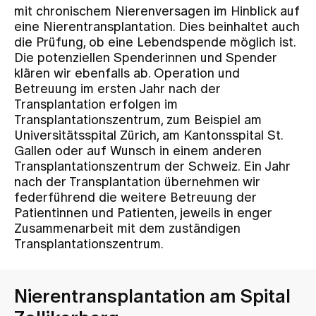
mit chronischem Nierenversagen im Hinblick auf
eine Nierentransplantation. Dies beinhaltet auch
Zuweisende
die Prüfung, ob eine Lebendspende möglich ist.
Die potenziellen Spenderinnen und Spender
klären wir ebenfalls ab. Operation und
Events
Betreuung im ersten Jahr nach der
Transplantation erfolgen im
Transplantationszentrum, zum Beispiel am
Über uns
Universitätsspital Zürich, am Kantonsspital St.
Gallen oder auf Wunsch in einem anderen
Transplantationszentrum der Schweiz. Ein Jahr
nach der Transplantation übernehmen wir
Aktuelles
federführend die weitere Betreuung der
Patientinnen und Patienten, jeweils in enger
Zusammenarbeit mit dem zuständigen
Jobs & Karriere
Transplantationszentrum.
Kontakt
Babygalerie
Nierentransplantation am Spital
Blog