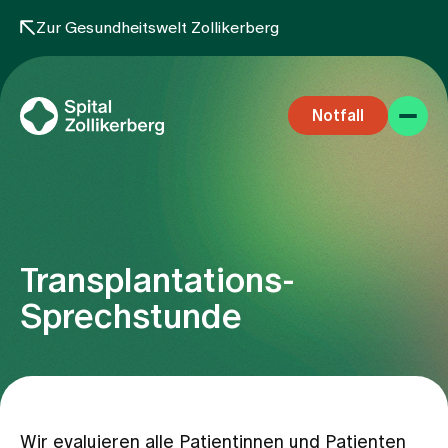
Zur Gesundheitswelt Zollikerberg
Notfall
Transplantations-
Fachbereiche
Sprechstunde
Aufenthalt
Team
Wir evaluieren alle Patientinnen und Patienten