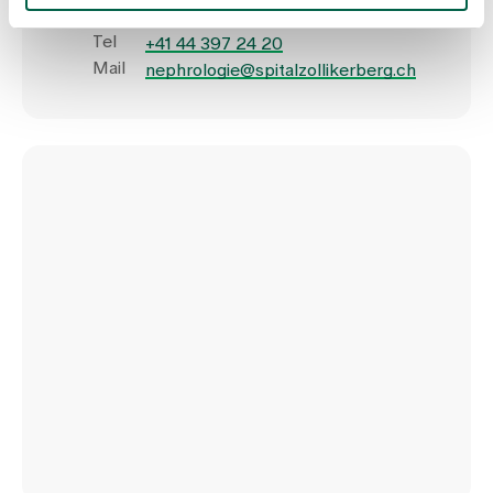
8125 Zollikerberg
Tel
+41 44 397 24 20
Mail
nephrologie@spitalzollikerberg.ch