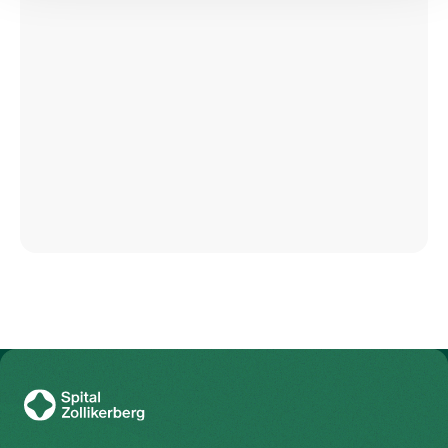
8.00 – 15.30 Uhr
Trichtenhauserstrasse 20
8125 Zollikerberg
Tel
+41 44 397 21 46
Mail
dialyse@spitalzollikerberg.ch
Zur Gesundheitswelt Zollikerberg