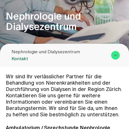
Nephrologie und
Zuweisende
Dialysezentrum
Events
Nephrologie und Dialysezentrum
Über uns
Kontakt
Übersicht & Leistungen
Aktuelles
Wir sind Ihr verlässlicher Partner für die
Team
Behandlung von Nierenkrankheiten und der
Durchführung von Dialysen in der Region Zürich.
Zuweisende
Jobs & Karriere
Kontaktieren Sie uns gerne für weitere
Kontakt
Informationen oder vereinbaren Sie einen
Beratungstermin. Wir sind für Sie da, um Ihnen
Kontakt
zu helfen und Sie bestmöglich zu unterstützen.
Babygalerie
Blog
Ambulatorium / Sprechstunde Nephrologie