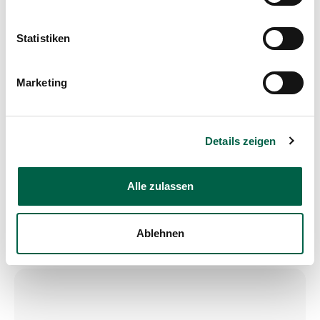
Montag bis Donnerstag:
8.00 – 12.00 Uhr
Statistiken
13.00 – 16.00 Uhr
Freitag:
Marketing
8.00 – 12.00 Uhr
Trichtenhauserstrasse 20
8125 Zollikerberg
Tel
+41 44 397 24 20
Details zeigen
Mail
nephrologie@spitalzollikerberg.ch
Alle zulassen
Dialyse
Ablehnen
Montag, Mittwoch, Freitag:
8.00 – 18.00 Uhr
Dienstag, Donnerstag, Samstag: