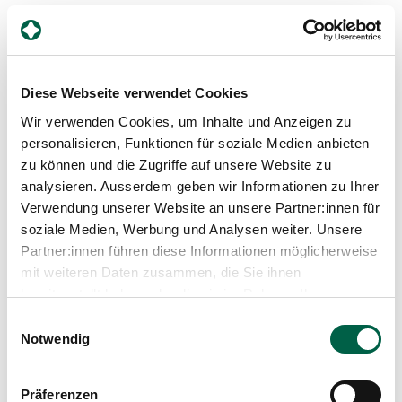
Konsil-Telefon (diensthabender
nephrologischer Kaderärztin / Kaderarzt)
Diese Webseite verwendet Cookies
Montag bis Freitag 08:00 – 17.00 Uhr
Wir verwenden Cookies, um Inhalte und Anzeigen zu
Samstag: 8.00 – 15.00 Uhr
personalisieren, Funktionen für soziale Medien anbieten
zu können und die Zugriffe auf unsere Website zu
analysieren. Ausserdem geben wir Informationen zu Ihrer
Tel
+41 44 397 21 72
Verwendung unserer Website an unsere Partner:innen für
Jetzt anrufen
soziale Medien, Werbung und Analysen weiter. Unsere
Partner:innen führen diese Informationen möglicherweise
mit weiteren Daten zusammen, die Sie ihnen
bereitgestellt haben oder die sie im Rahmen Ihrer
Nutzung der Dienste gesammelt haben.
Einwilligungsauswahl
Notwendig
Ambulatorium / Sprechstunde
Nephrologie
Präferenzen