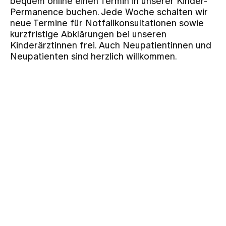
bequem online einen Termin in unserer Kinder-
Permanence buchen. Jede Woche schalten wir
neue Termine für Notfallkonsultationen sowie
Zuweisende
kurzfristige Abklärungen bei unseren
Kinderärztinnen frei. Auch Neupatientinnen und
Neupatienten sind herzlich willkommen.
Events
Über uns
Aktuelles
Jobs & Karriere
Kontakt
Babygalerie
Blog