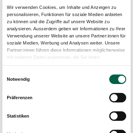
Wir verwenden Cookies, um Inhalte und Anzeigen zu
0/0
personalisieren, Funktionen für soziale Medien anbieten
zu können und die Zugriffe auf unsere Website zu
analysieren. Ausserdem geben wir Informationen zu Ihrer
Verwendung unserer Website an unsere Partner:innen für
soziale Medien, Werbung und Analysen weiter. Unsere
Kinder-Permanence
Partner:innen führen diese Informationen möglicherweise
mit weiteren Daten zusammen, die Sie ihnen
bereitgestellt haben oder die sie im Rahmen Ihrer
Montag bis Freitag:
Nutzung der Dienste gesammelt haben.
Einwilligungsauswahl
12.00 – 20.00 Uhr
Notwendig
Samstag / Sonntag / Feiertage:
10.00 – 20.00 Uhr
Präferenzen
Spital Zollikerberg
Anbau Zentrum Nord
Trichtenhauserstrasse 20
Statistiken
8125 Zollikerberg
Tel
+41 44 397 28 50
Fax
+41 44 397 28 51