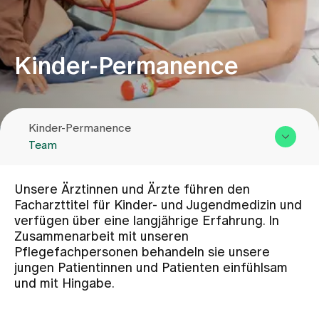
Zuweisende
Kinder-Permanence
Events
Kinder-Permanence
Über uns
Team
Übersicht & Leistungen
Aktuelles
Unsere Ärztinnen und Ärzte führen den
Team
Facharzttitel für Kinder- und Jugendmedizin und
verfügen über eine langjährige Erfahrung. In
Zuweisende
Jobs & Karriere
Zusammenarbeit mit unseren
Kontakt
Pflegefachpersonen behandeln sie unsere
jungen Patientinnen und Patienten einfühlsam
Kontakt
und mit Hingabe.
Babygalerie
Blog