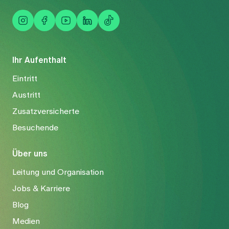
Ihr Aufenthalt
Eintritt
Austritt
Zusatzversicherte
Besuchende
Über uns
Leitung und Organisation
Jobs & Karriere
Blog
Medien