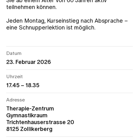
Sie ab einem Alter von 60 Jahren aktiv
teilnehmen können.
Zuweisende
Jeden Montag, Kurseinstieg nach Absprache –
eine Schnupperlektion ist möglich.
Events
Datum
Über uns
23. Februar 2026
Uhrzeit
Aktuelles
17.45 – 18.35
Adresse
Jobs & Karriere
Therapie-Zentrum
Gymnastikraum
Kontakt
Trichtenhauserstrasse 20
Babygalerie
8125 Zollikerberg
Blog