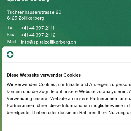
Trichtenhauserstrasse 20
8125 Zollikerberg
Tel
+41 44 397 21 11
Fax
+41 44 397 21 12
Mail
info@spitalzollikerberg.ch
Diese Webseite verwendet Cookies
Ihr Aufenthalt
Wir verwenden Cookies, um Inhalte und Anzeigen zu personal
können und die Zugriffe auf unsere Website zu analysieren.
Eintritt
Verwendung unserer Website an unsere Partner:innen für so
Austritt
Partner:innen führen diese Informationen möglicherweise mi
Zusatzversicherte
bereitgestellt haben oder die sie im Rahmen Ihrer Nutzung 
Besuchende