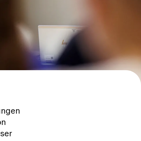
tungen
on
nser