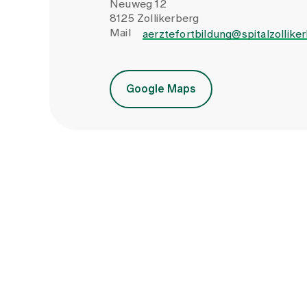
Neuweg 12
8125 Zollikerberg
Mail
aerztefortbildung@spitalzollike
Google Maps