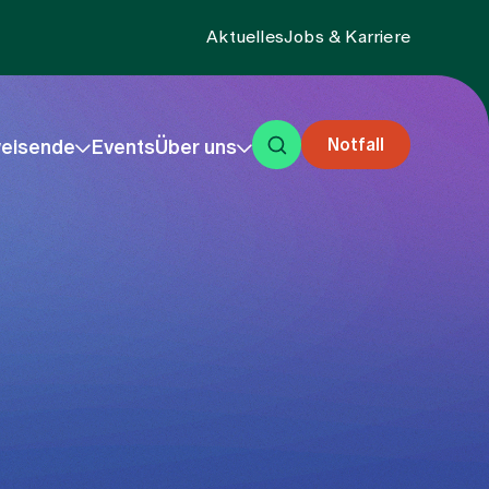
Aktuelles
Jobs & Karriere
Notfall
eisende
Events
Über uns