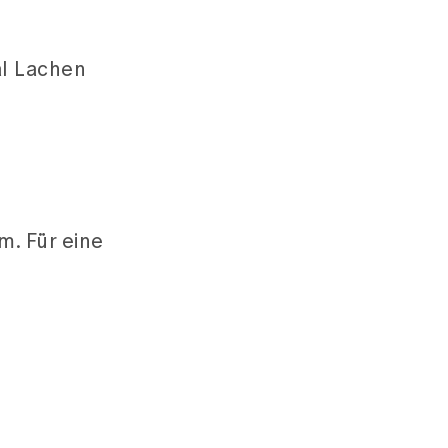
n
al Lachen
m. Für eine