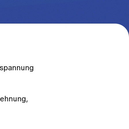
tspannung
Dehnung,