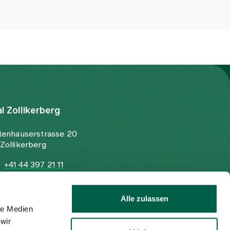
al Zollikerberg
tenhauserstrasse 20
Zollikerberg
+41 44 397 21 11
+41 44 397 21 12
info@spitalzollikerberg.ch
Alle zulassen
le Medien
wir