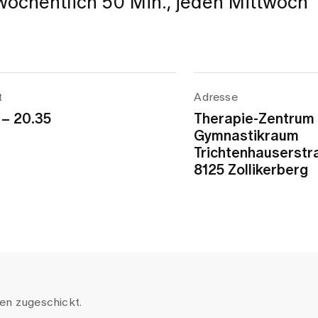
 wöchentlich 50 Min., jeden Mittwoch
t
Adresse
 – 20.35
Therapie-Zentrum
Gymnastikraum
Trichtenhauserstr
8125 Zollikerberg
en zugeschickt.