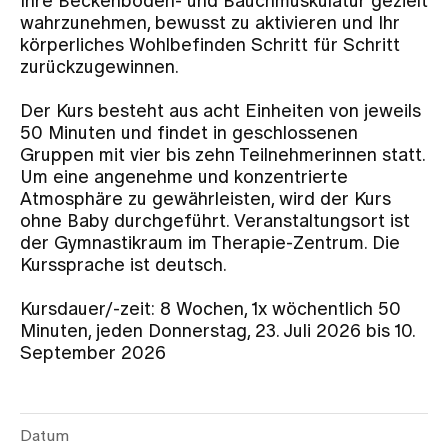
Ihre Beckenboden- und Bauchmuskulatur gezielt
wahrzunehmen, bewusst zu aktivieren und Ihr
körperliches Wohlbefinden Schritt für Schritt
Zuweisende
zurückzugewinnen.
Der Kurs besteht aus acht Einheiten von jeweils
Events
50 Minuten und findet in geschlossenen
Gruppen mit vier bis zehn Teilnehmerinnen statt.
Um eine angenehme und konzentrierte
Über uns
Atmosphäre zu gewährleisten, wird der Kurs
ohne Baby durchgeführt. Veranstaltungsort ist
der Gymnastikraum im Therapie-Zentrum. Die
Kurssprache ist deutsch.
Aktuelles
Kursdauer/-zeit: 8 Wochen, 1x wöchentlich 50
Jobs & Karriere
Minuten, jeden Donnerstag, 23. Juli 2026 bis 10.
September 2026
Kontakt
Babygalerie
Blog
Datum