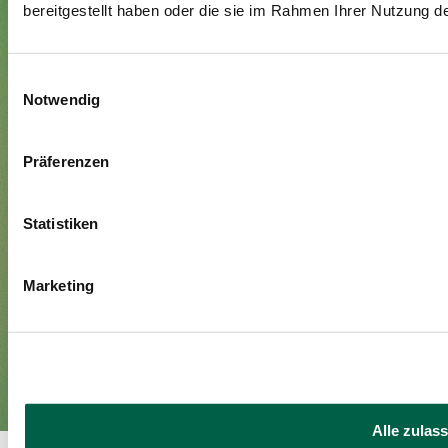
bereitgestellt haben oder die sie im Rahmen Ihrer Nutzung 
Zusatzversicherte
Besuchende
Einwilligungsauswahl
Über uns
Notwendig
Leitung und Organisation
Präferenzen
Jobs & Karriere
Blog
Statistiken
Medien
Marketing
Impressum
Datenschutzerklärung
DE
EN
©Spital Zollikerberg
Alle zulas