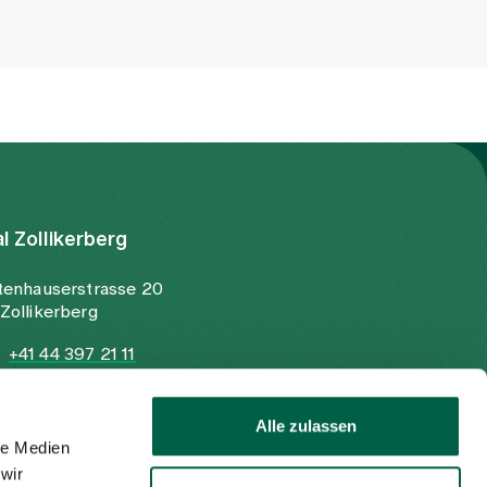
al Zollikerberg
tenhauserstrasse 20
Zollikerberg
+41 44 397 21 11
+41 44 397 21 12
info@spitalzollikerberg.ch
Alle zulassen
le Medien
wir