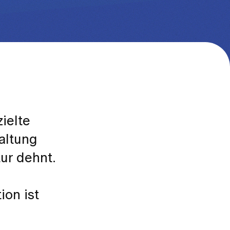
ielte
altung
ur dehnt.
on ist